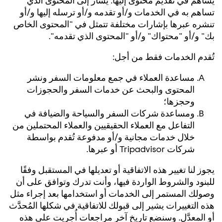
تساهم به في الخدمات و/أو تقدمه و/أو ترسله إليها و/أو
تنشره عبرها بإشارات مختلفة تتمثل في "المحتوى الخاص
بك" و/أو "محتواك" و/أو "المحتوى الذي تقدمه".
تُقدم الخدمات فقط من أجل:
مساعدة العملاء في جمع معلومات السفر ونشر
المحتوى والبحث عن خدمات السفر والحجوزات
وحجزها؛
ومساعدة شركات السفر والسياحة والضيافة في
التفاعل مع العملاء الحقيقيين والعملاء المحتملين من
خلال خدمات مجانية و/أو مدفوعة تُقدم بواسطة
شركات Tripadvisor أو عبرها.
يجوز لنا تغيير هذه الاتفاقية أو تعديلها في المستقبل وفقًا
للبنود والشروط الواردة فيها، وأنت تدرك وتوافق على أن
وصولك المستمر إلى الخدمات أو استخدامها بعد إجراء مثل
هذه التغييرات يشير إلى قبولك للاتفاقية في شكلها المُحدَّث
أو المعدَّل. وسنضع تاريخ آخر مراجعات أُجريت على هذه