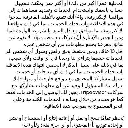
المحلية عمرًا أكبر من ذلك) أو أكثر حتى يمكنك تسجيل
حساب باسمك واستخدام الخدمات وتقديم مساهمات إلى
مواقعنا الإلكترونية، و(4) أنك تتمتع بالأهلية القانونية للدخول
في هذه الاتفاقية واستخدام الخدمات، بما في ذلك مواقعنا
الإلكترونية، بما يتوافق مع كل البنود والشروط الواردة فيها.
ومن الجدير بالإشارة أنّ شركات
Tripadvisor
لا تقوم عن
سابق معرفة بجمع معلومات من أي شخص عمره
أقل 13 عامًا. ونحن نحتفظ بحق رفض وصول أي شخص إلى
الخدمات حسبما يتراءى لنا وحدنا في أي وقت ولأي سبب،
بما في ذلك على سبيل الذكر لا الحصر، انتهاك هذه الاتفاقية.
باستخدام الخدمات، بما في ذلك أي منتجات أو خدمات
تسهل مشاركة المحتوى مع مواقع خارجية أو منها، فإنك
تدرك أنك المسؤول الوحيد عن أي معلومات تشاركها مع
شركات
Tripadvisor
. يجوز لك الوصول إلى الخدمات فقط
كما هو محدد من خلال وظائف الخدمات المُقدمة وعلى
النحو المسموح به بموجب هذه الاتفاقية.
يُحظر تمامًا نسخ أو نقل أو إعادة إنتاج أو استنساخ أو نشر
أو إعادة توزيع (أ) المحتوى أو أي جزء منه؛ و/أو (ب)