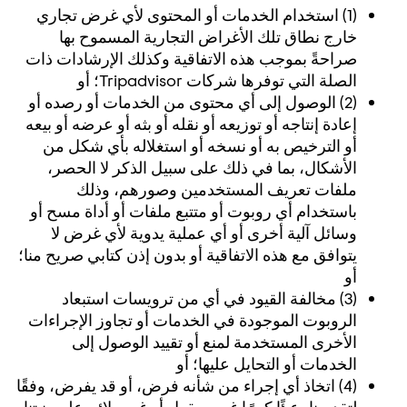
(1) استخدام الخدمات أو المحتوى لأي غرض تجاري
خارج نطاق تلك الأغراض التجارية المسموح بها
صراحةً بموجب هذه الاتفاقية وكذلك الإرشادات ذات
الصلة التي توفرها شركات Tripadvisor؛ أو
(2) الوصول إلى أي محتوى من الخدمات أو رصده أو
إعادة إنتاجه أو توزيعه أو نقله أو بثه أو عرضه أو بيعه
أو الترخيص به أو نسخه أو استغلاله بأي شكل من
الأشكال، بما في ذلك على سبيل الذكر لا الحصر،
ملفات تعريف المستخدمين وصورهم، وذلك
باستخدام أي روبوت أو متتبع ملفات أو أداة مسح أو
وسائل آلية أخرى أو أي عملية يدوية لأي غرض لا
يتوافق مع هذه الاتفاقية أو بدون إذن كتابي صريح منا؛
أو
(3) مخالفة القيود في أي من ترويسات استبعاد
الروبوت الموجودة في الخدمات أو تجاوز الإجراءات
الأخرى المستخدمة لمنع أو تقييد الوصول إلى
الخدمات أو التحايل عليها؛ أو
(4) اتخاذ أي إجراء من شأنه فرض، أو قد يفرض، وفقًا
لتقديرنا، عبئًا كبيرًا غير معقول أو غير ملائم على بنيتنا