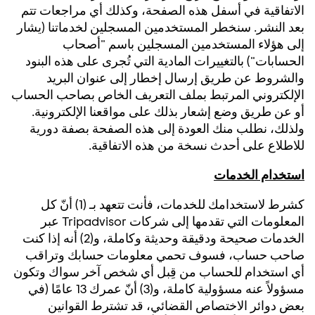
الاتفاقية في أسفل هذه الصفحة، وكذلك أي مراجعات تتم
بعد النشر. سنخطر المستخدمين المسجلين لخدماتنا (يشار
إلى هؤلاء المستخدمين المسجلين باسم "أصحاب
الحسابات") بالتغييرات المادية التي تُجرى على هذه البنود
والشروط عن طريق إرسال إخطار إلى عنوان البريد
الإلكتروني المرتبط بملف التعريف الخاص بصاحب الحساب
أو عن طريق وضع إشعار بذلك على مواقعنا الإلكترونية.
ولذلك، نطلب منك العودة إلى هذه الصفحة بصفة دورية
للاطلاع على أحدث نسخة من هذه الاتفاقية.
استخدام الخدمات
كشرط لاستخدامك للخدمات، فأنت تتعهد بـ (1) أنّ كل
المعلومات التي تقدمها إلى شركات
Tripadvisor
عبر
الخدمات صحيحة ودقيقة وحديثة وكاملة، و(2) أنه إذا كنت
صاحب حساب، فسوف تحمي معلومات حسابك وتراقب
أي استخدام للحساب من قِبل أي شخص آخر سواك وتكون
مسؤولاً عنه مسؤولية كاملة، و(3) أنّ عمرك 13 عامًا (في
بعض دوائر الاختصاص القضائي، قد تشترط القوانين