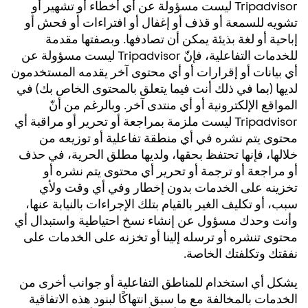
Tripadvisor ليست مسؤولة عن أي أخطاء أو تشهير أو
تشويه للسمعة أو قذف أو إغفال أو افتراءات أو فحش أو
إباحية أو لغة بذيئة يمكن أن تصادفها. وبصفتها مقدمة
للخدمات التفاعلية، فإنّ Tripadvisor ليست مسؤولة عن
أي بيانات أو إقرارات أو أي محتوى آخر يقدمه المستخدمون
لديها (بما في ذلك أنت فيما يتعلق بالمحتوى الخاص بك) في
المواقع الإلكترونية أو أي منتدى آخر. وبالرغم من أنّ
Tripadvisor ليست ملزمة بمراجعة أو تحرير أو مراقبة أي
محتوى يتم نشره في أي منطقة تفاعلية أو توزيعه من
خلالها، فإنها تحتفظ بحقها، ولديها مطلق الحرية، في حذف
أو مراجعة أو ترجمة أو تحرير أي محتوى يتم نشره أو
تخزينه على الخدمات بدون إخطار وفي أي وقت ولأي
سبب، أو تكليف الغير بالقيام بتلك الإجراءات بالنيابة عنها،
وأنت وحدك مسؤول عن إنشاء نسخ احتياطية واستبدال أي
محتوى تنشره أو ترسله إلينا أو تخزنه على الخدمات على
نفقتك وتكلفتك الخاصة.
يشكل أي استخدام للمناطق التفاعلية أو جوانب أخرى من
الخدمات بالمخالفة مع ما سبق انتهاكًا لبنود هذه الاتفاقية