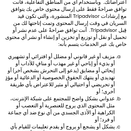
اعتراضاتك. وباستخدام أي من المناطق التفاعلية، فأنت
توافق صراحةً فقط على إرسال محتوى خاص بك يتوافق
مع إرشادات Tripadvisor المنشورة، والتي تكون قيد
السريان في وقت إرسال المحتوى وتمت إتاحتها لك من
قِبل Tripadvisor. أنت توافق صراحةً على عدم نشر أو
تحميل أو نقل أو توزيع أو تخزين أو إنشاء أو نشر أي محتوى
خاص بك عبر الخدمات يتسم بأنه:
مزيف أو غير قانوني أو مضلل أو افترائي أو تشهيري
أو بذيء أو إباحي أو غير مهذب أو منافٍ للآداب أو
إيحائي أو مضايق (يدعو إلى التحرش بشخص آخر) أو
تهديدي أو ينتهك الحقوق الخصوصية أو الدعائية أو مؤذٍ
أو تحريضي أو احتيالي أو مثير للاعتراض بأي طريقة
أخرى؛ أو
عدواني بشكل واضح للمجتمع على شبكة الإنترنت،
مثل المحتوى الذي يروج للعنصرية أو التعصب أو
الكراهية أو الأذى الجسدي من أي نوع ضد أي جماعة
أو فرد؛ أو
يشكل أو يشجع أو يروج أو يقدم تعليمات للقيام بأي