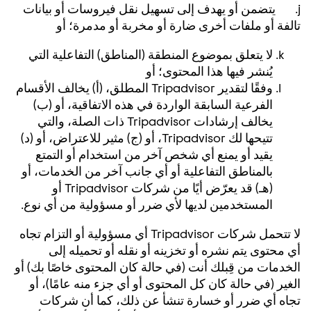
j. يتضمن أو يهدف إلى تسهيل نقل فيروسات أو بيانات
تالفة أو ملفات أخرى ضارة أو مخربة أو مدمرة؛ أو
لا يتعلق بموضوع المنطقة (المناطق) التفاعلية التي
يُنشر فيها هذا المحتوى؛ أو
وفقًا لتقدير Tripadvisor المطلق، (أ) يخالف الأقسام
الفرعية السابقة الواردة في هذه الاتفاقية، أو (ب)
يخالف إرشادات Tripadvisor ذات الصلة، والتي
تتيحها لك Tripadvisor، أو (ج) مثير للاعتراض، أو (د)
يقيد أو يمنع أي شخص آخر من استخدام أو التمتع
بالمناطق التفاعلية أو أي جانب آخر من الخدمات، أو
(هـ) قد يعرّض أيًا من شركات Tripadvisor أو
المستخدمين لديها لأي ضرر أو مسؤولية من أي نوع.
لا تتحمل شركات Tripadvisor أي مسؤولية أو التزام تجاه
أي محتوى يتم نشره أو تخزينه أو نقله أو تحميله إلى
الخدمات من قِبلك أنت (في حالة كان المحتوى خاصًا بك) أو
الغير (في حالة كان كل المحتوى أو أي جزء منه عامًا)، أو
تجاه أي ضرر أو خسارة تنشأ عن ذلك، كما أن شركات