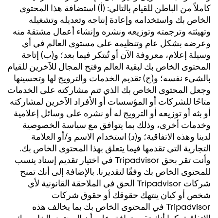
كاملاً من الباطن للقيام بالتالي: (أ) استضافة هذا المحتوى
الخاص بك واستخدامه وإعادة إنتاجه وتعديله وتشغيله
وتهيئته وترجمته وتوزيعه ونشره وإنشاء أعمال مشتقة منه
وعرضه بشكل عام وتنظيمه على مستوى العالم في أي
وسيلة إعلام، معروفة الآن أو تُبتكر فيما بعد؛ و(ب) إتاحة
المحتوى الخاص بك لبقية العالم وفتح المجال للآخرين للقيام
بالشيء نفسه؛ و(ج) تقديم الخدمات والترويج لها وتحسينها
وجعل المحتوى الخاص بك الذي تتم مشاركته على الخدمات
متاحًا للشركات أو المؤسسات أو الأفراد الآخرين لمشاركته
أو بثه أو توزيعه أو الترويج له أو نشره على وسائل إعلامية
وخدمات أخرى، وذلك بما يتوافق مع سياسة الخصوصية
لدينا وهذه الاتفاقية؛ و(د) استخدام الاسم و/أو العلامة
التجارية التي تقدمها فيما يتعلق بهذا المحتوى الخاص بك.
وأنت تقر بحق Tripadvisor في اختيار تقديم إسناد ينسب
للمحتوى الخاص بك وفقًا لتقديرنا. بالإضافة إلى أنك تمنح
شركات Tripadvisor الحق في الملاحقة القانونية لأي
شخص أو كيان ينتهك حقوقك أو حقوق شركات
Tripadvisor في المحتوى الخاص بك بما يخالف هذه
الاتفاقية. كما أنك تقر وتوافق على أن المحتوى الخاص بك