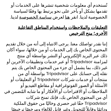
تُستخدم أي معلومات شخصية تنشرها على الخدمات أو
تقدمها بشكل أو بآخر على نحو يرتبط بها وفقًا لسياسة
الخصوصية لدينا. انقر
هنا
لعرض
سياسة الخصوصية
لدينا.
التعليقات والملاحظات واستخدام المناطق التفاعلية
الأخرى؛ منح الترخيص
إننا نقدر تواصلك معنا. يرجى الانتباه إلى أنه من خلال تقديم
المحتوى الخاص بك إلى الخدمات أو من خلالها، سواء أكان
ذلك عبر البريد الإلكتروني أو النشر بواسطة أي منتج
لمزامنة Tripadvisor أو عبر خدمات وتطبيقات الآخرين أو
غير ذلك، بما يشمل أي جزء من المحتوى الخاص بك يتم
نقله إلى حسابك على Tripadvisor بواسطة أي من
منتجات أو خدمات شركات Tripadvisor أو التعليقات أو
الأسئلة أو الصور الفوتوغرافية أو مقاطع الفيديو أو
الملاحظات أو الاقتراحات أو الأفكار أو ما شابه المُضمن في
أي من المحتوى الخاص بك، فإنك تمنح شركات
Tripadvisor حقًا غير حصري وخاليًا من حقوق الملكية
ودائمًا وقابلاً للتحويل وغير قابل للإلغاء ومرخصًا ترخيصًا