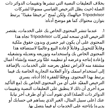
بخلاف التعليقات النصية التي تنشرها وتقييمات الدوائر ذات
الصلة (حيث يظل الترخيص القياسي ممنوحًا لشركات
Tripadvisor حيالهما)، ولكن تُمنح "ترخيصًا مقيدًا" يرتبط
بتوازن محتواك كما هو موضح أدناه:
1. عندما تنشر المحتوى الخاص بك على الخدمات، يقتصر
الترخيص الذي تمنحه لشركات Tripadvisor تجاه هذا
المحتوى على أن يكون غير حصري وبدون حقوق ملكية
وقابلاً للتحويل وقابلاً لإعادة البيع وعالميًا لاستضافة هذا
المحتوى الخاص بك واستخدامه وتوزيعه وتعديله وتشغيله
وإعادة إنتاجه وعرضه أو تنظيمه علنًا وترجمته وإنشاء أعمال
مشتقة منه لأغراض تتعلق بعرضه على الخدمات، بالإضافة
إلى استخدام اسمك و/أو العلامة التجارية الخاصة بك فيما
يرتبط بهذا المحتوى. ووفقًا للفقرة (6) أدناه، يسري
الترخيص المقيّد على أي من المحتوى الخاص بك (مع التأكيد
مرة أخرى أن ذلك لا ينطبق على التعليقات النصية وتقييمات
الدوائر ذات الصلة) الذي تقوم أنت أو أي طرف آخر نيابةً
عنك (على سبيل المثال، الغير الذي يساهم في حسابك أو
يديره) بإتاحته على الخدمات أو فيما يتصل بها.