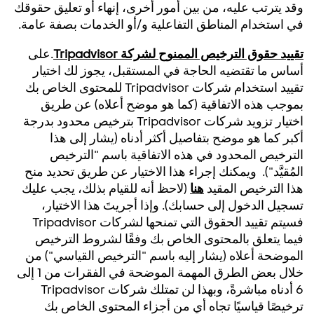
وقد يترتب عليه، من بين أمور أخرى، إنهاء أو تعليق حقوقك
في استخدام المناطق التفاعلية و/أو الخدمات بصفة عامة.
تقييد حقوق الترخيص الممنوح لشركة Tripadvisor
.على
أساس ما تقتضيه الحاجة في المستقبل، يجوز لك اختيار
تقييد استخدام شركات Tripadvisor للمحتوى الخاص بك
بموجب هذه الاتفاقية (كما هو موضح أعلاه) عن طريق
اختيار تزويد شركات Tripadvisor بترخيص محدود بدرجة
أكبر كما هو موضح بتفاصيل أكثر أدناه (يشار إلى هذا
الترخيص المحدود في هذه الاتفاقية باسم "الترخيص
المُقيَّد"). ويمكنك إجراء هذا الاختيار عن طريق تحديد منح
هذا الترخيص المقيد
هنا
(لاحظ أنه للقيام بذلك، يجب عليك
تسجيل الدخول إلى حسابك). وإذا أجريتَ هذا الاختيار،
فسيتم تقييد الحقوق التي تمنحها لشركات Tripadvisor
فيما يتعلق بالمحتوى الخاص بك وفقًا لشروط الترخيص
الموضحة أعلاه (يشار إليه باسم "الترخيص القياسي") من
خلال بعض الطرق المهمة الموضحة في الفقرات من 1 إلى
6 أدناه مباشرةً، وبهذا لن تمتلك شركات Tripadvisor
ترخيصًا قياسيًا تجاه أي من أجزاء المحتوى الخاص بك