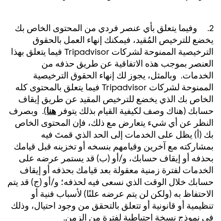
2. وفيما يتعلق بأي عنصر فردي من المحتوى الخاص بك
يخضع للترخيص المُقيد، فيمكنك إنهاء العمل بالحقوق
الترخيصية الممنوحة لشركات Tripadvisor فيما يتعلق بهذا
العنصر بموجب هذه الاتفاقية عن طريق حذفه من
الخدمات. وبالمثل، يجوز لك إنهاء الحقوق الترخيصية
الممنوحة لشركات Tripadvisor فيما يتعلق بالمحتوى كله
الخاص بك الذي يخضع للترخيص المقيد عن طريق إيقاف
حسابك (هناك وصف لكيفية القيام بذلك يتوفر
هنا
). وبصرف
النظر عن أي شيء يتعارض مع ذلك، فإن المحتوى الخاص
بك (أ) يظل على الخدمات إلى الحد الذي قمتَ فيه
بمشاركته مع آخرين وقيامهم بنسخه أو تخزينه قبل قيامك
بحذفه أو إيقاف حسابك، و/أو (ب) قد يستمر عرضه على
الخدمات لفترة زمنية معقولة بعد قيامك بحذفه أو إيقاف
حسابك خلال الوقت الذي نسعى فيه لحذفه؛ و/أو (ج) قد يتم
الاحتفاظ به (ولكن لن يتم عرضه علنًا) لأسباب فنية أو
تنظيمية أو قانونية أو تتعلق بالتحقق من وجود احتيال، وذلك
في نموذج نسخة احتياطية لفترة من الزمن.