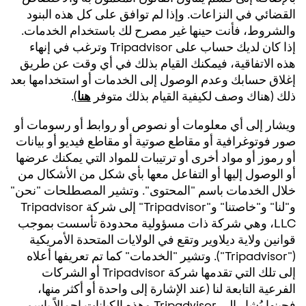
القضائي في النزاعات. وإذا لم توافق على كل هذه البنود
والشروط، فأنت حينها غير مصرح لك باستخدام الخدمات.
إذا كان لديك حساب على Tripadvisor وترغب في إنهاء
هذه الاتفاقية، فيمكنك القيام بذلك في أي وقت عن طريق
إغلاق حسابك وعدم الوصول إلى الخدمات أو استخدامها بعد
ذلك (هناك وصف لكيفية القيام بذلك متوفر
هنا
).
ويشار إلى أي معلومات أو نصوص أو روابط أو رسومات أو
صور فوتوغرافية أو مقاطع صوتية أو مقاطع فيديو أو بيانات
أو رموز أو مواد أخرى أو ترتيبات للمواد التي يمكنك عرضها
أو الوصول إليها أو التفاعل معها بأي شكل من الأشكال من
خلال الخدمات باسم "المحتوى". وتشير المصطلحات "نحن"
و"لنا" و"خاصتنا" و"Tripadvisor" إلى شركة Tripadvisor
LLC، وهي شركة ذات مسؤولية محدودة تأسست بموجب
قوانين ولاية ديلاوير وتقع في الولايات المتحدة الأمريكية
("Tripadvisor"). وتشير "الخدمات" كما تم تعريفها أعلاه
إلى تلك التي تقدمها شركة Tripadvisor أو الشركات
الفرعية التابعة لنا (عند الإشارة إلى واحدة أو أكثر منها،
فحينها يُشار إلى Tripadvisor وهذه الكيانات إجمالاً باسم