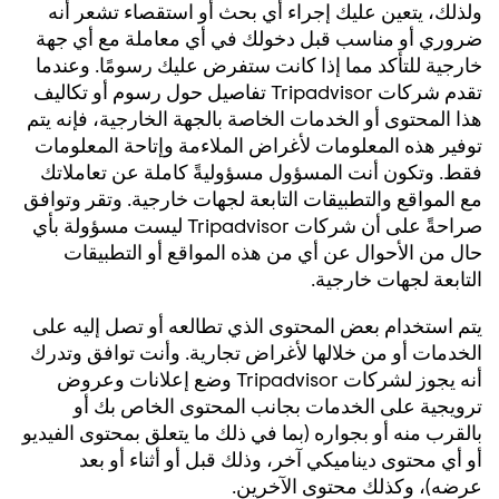
ولذلك، يتعين عليك إجراء أي بحث أو استقصاء تشعر أنه
ضروري أو مناسب قبل دخولك في أي معاملة مع أي جهة
خارجية للتأكد مما إذا كانت ستفرض عليك رسومًا. وعندما
تقدم شركات Tripadvisor تفاصيل حول رسوم أو تكاليف
هذا المحتوى أو الخدمات الخاصة بالجهة الخارجية، فإنه يتم
توفير هذه المعلومات لأغراض الملاءمة وإتاحة المعلومات
فقط. وتكون أنت المسؤول مسؤوليةً كاملة عن تعاملاتك
مع المواقع والتطبيقات التابعة لجهات خارجية. وتقر وتوافق
صراحةً على أن شركات Tripadvisor ليست مسؤولة بأي
حال من الأحوال عن أي من هذه المواقع أو التطبيقات
التابعة لجهات خارجية.
يتم استخدام بعض المحتوى الذي تطالعه أو تصل إليه على
الخدمات أو من خلالها لأغراض تجارية. وأنت توافق وتدرك
أنه يجوز لشركات Tripadvisor وضع إعلانات وعروض
ترويجية على الخدمات بجانب المحتوى الخاص بك أو
بالقرب منه أو بجواره (بما في ذلك ما يتعلق بمحتوى الفيديو
أو أي محتوى ديناميكي آخر، وذلك قبل أو أثناء أو بعد
عرضه)، وكذلك محتوى الآخرين.