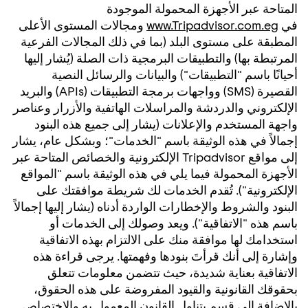
المتاحة عبر الأجهزة المحمولة الموجودة
في
www.Tripadvisor.com.eg
ومجالات المستوى الأعلى
المطبقة على مستوى البلد (بما في ذلك المجالات الفرعية
المرتبطة بها) والتطبيقات البرمجية ذات الصلة (يُشار إليها
أحيانًا باسم "التطبيقات") والبيانات والرسائل النصية
القصيرة (SMS) وواجهات برمجة التطبيقات (APIs) والبريد
الإلكتروني والدردشة والمراسلات الهاتفية والأزرار وعناصر
واجهة المستخدم والإعلانات (يشار إلى جميع هذه البنود
إجمالاً في هذه الوثيقة باسم "الخدمات"؛ وبشكل عام، يشار
إلى مواقع Tripadvisor الإلكترونية والخصائص المتاحة عبر
الأجهزة المحمولة فيما يلي في هذه الوثيقة باسم "المواقع
الإلكترونية"). تُقدم الخدمات لك شريطة موافقتك على
البنود والشروط والإخطارات الواردة أدناه (يشار إليها إجمالاً
باسم هذه "الاتفاقية"). ويعد وصولك إلى الخدمات أو
استخدامك لها موافقة منك على الالتزام بهذه الاتفاقية
وإشارة إلى أنك قرأتَ بنودها وفهمتها. يرجى قراءة هذه
الاتفاقية بعناية شديدة، حيث تتضمن معلومات تتعلق
بحقوقك القانونية والقيود المفروضة على هذه الحقوق،
بالإضافة إلى قسم يتناول القانون المعمول به والاختصاص