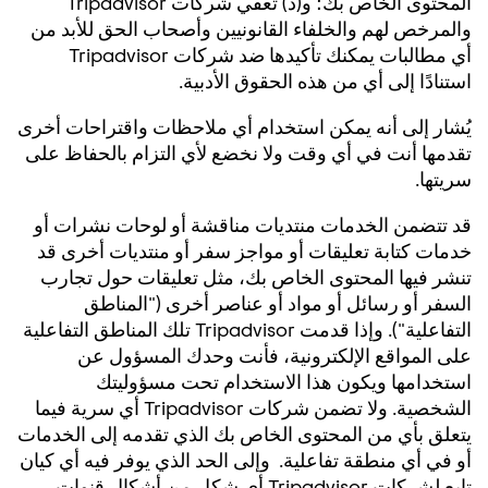
المحتوى الخاص بك؛ و(د) تعفي شركات Tripadvisor
والمرخص لهم والخلفاء القانونيين وأصحاب الحق للأبد من
أي مطالبات يمكنك تأكيدها ضد شركات Tripadvisor
استنادًا إلى أي من هذه الحقوق الأدبية.
يُشار إلى أنه يمكن استخدام أي ملاحظات واقتراحات أخرى
تقدمها أنت في أي وقت ولا نخضع لأي التزام بالحفاظ على
سريتها.
قد تتضمن الخدمات منتديات مناقشة أو لوحات نشرات أو
خدمات كتابة تعليقات أو مواجز سفر أو منتديات أخرى قد
تنشر فيها المحتوى الخاص بك، مثل تعليقات حول تجارب
السفر أو رسائل أو مواد أو عناصر أخرى ("المناطق
التفاعلية"). وإذا قدمت Tripadvisor تلك المناطق التفاعلية
على المواقع الإلكترونية، فأنت وحدك المسؤول عن
استخدامها ويكون هذا الاستخدام تحت مسؤوليتك
الشخصية. ولا تضمن شركات Tripadvisor أي سرية فيما
يتعلق بأي من المحتوى الخاص بك الذي تقدمه إلى الخدمات
أو في أي منطقة تفاعلية. وإلى الحد الذي يوفر فيه أي كيان
تابع لشركات Tripadvisor أي شكل من أشكال قنوات