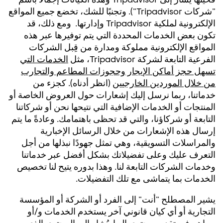
"شركات Tripadvisor"). وتجنبًا للشك، تخضع جميع المواقع
الإلكترونية لملكية Tripadvisor وإدارتها. ومع ذلك، قد
تكون بعض الخدمات المحددة التي يتم توفيرها عبر هذه
المواقع الإلكترونية مملوكة ومدارة من قِبل الشركات
الفرعية التابعة لشركة Tripadvisor، مثل
الخدمات التي
تسهل حجز أماكن الإيجار وحجوزات المطاعم والتجارب
من خلال الموردين الخارجيين
(انظر أدناه). كجزء من
خدماتنا، ربما نرسل إليك إشعارات حول العروض الخاصة أو
المنتجات أو الخدمات الإضافية التي نتيحها نحن أو شركاتنا
التابعة أو شركاؤنا، والتي قد تحظى باهتمامك. وعادةً ما يتم
إرسال هذه الإشعارات من خلال الرسائل الإخبارية
والمراسلات التسويقية، وهي تمثل جهودًا نبذلها من أجل
التعرف عليك وعلى تفضيلاتك بشكل أفضل عبر خدماتنا
وخدمات الشركات التابعة لنا. وهذا بدوره يتيح لنا تخصيص
الخدمات بما يتماشى مع تلك التفضيلات.
يشير المصطلح "أنت" إلى الفرد أو الشركة أو المؤسسة
التجارية أو أي كيان قانوني آخر يستخدم الخدمات و/أو
يساهم في تقديم محتوى إليها. يُشار إلى المحتوى الذي