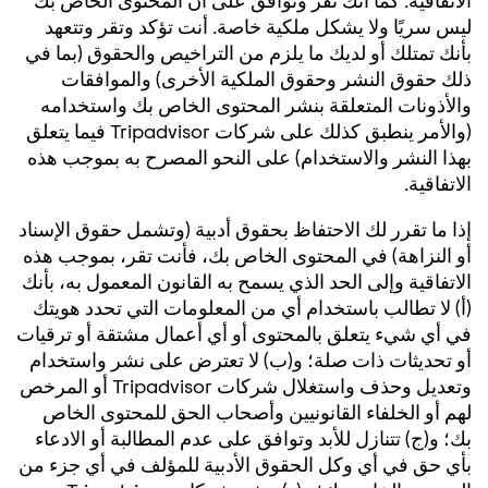
ليس سريًا ولا يشكل ملكية خاصة. أنت تؤكد وتقر وتتعهد
بأنك تمتلك أو لديك ما يلزم من التراخيص والحقوق (بما في
ذلك حقوق النشر وحقوق الملكية الأخرى) والموافقات
والأذونات المتعلقة بنشر المحتوى الخاص بك واستخدامه
(والأمر ينطبق كذلك على شركات Tripadvisor فيما يتعلق
بهذا النشر والاستخدام) على النحو المصرح به بموجب هذه
الاتفاقية.
إذا ما تقرر لك الاحتفاظ بحقوق أدبية (وتشمل حقوق الإسناد
أو النزاهة) في المحتوى الخاص بك، فأنت تقر، بموجب هذه
الاتفاقية وإلى الحد الذي يسمح به القانون المعمول به، بأنك
(أ) لا تطالب باستخدام أي من المعلومات التي تحدد هويتك
في أي شيء يتعلق بالمحتوى أو أي أعمال مشتقة أو ترقيات
أو تحديثات ذات صلة؛ و(ب) لا تعترض على نشر واستخدام
وتعديل وحذف واستغلال شركات Tripadvisor أو المرخص
لهم أو الخلفاء القانونيين وأصحاب الحق للمحتوى الخاص
بك؛ و(ج) تتنازل للأبد وتوافق على عدم المطالبة أو الادعاء
بأي حق في أي وكل الحقوق الأدبية للمؤلف في أي جزء من