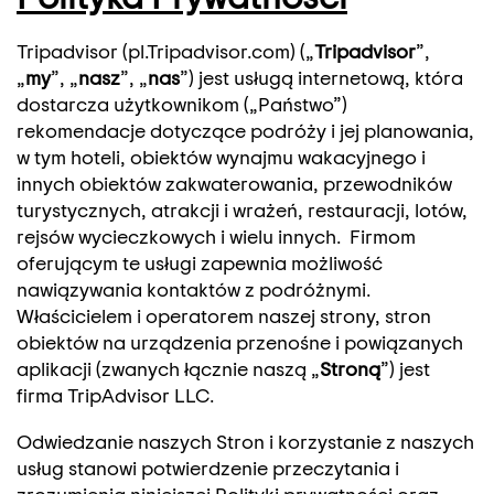
Tripadvisor (pl.Tripadvisor.com) („
Tripadvisor
”,
„
my
”, „
nasz
”, „
nas
”) jest usługą internetową, która
dostarcza użytkownikom („Państwo”)
rekomendacje dotyczące podróży i jej planowania,
w tym hoteli, obiektów wynajmu wakacyjnego i
innych obiektów zakwaterowania, przewodników
turystycznych, atrakcji i wrażeń, restauracji, lotów,
rejsów wycieczkowych i wielu innych. Firmom
oferującym te usługi zapewnia możliwość
nawiązywania kontaktów z podróżnymi.
Właścicielem i operatorem naszej strony, stron
obiektów na urządzenia przenośne i powiązanych
aplikacji (zwanych łącznie naszą „
Stroną
”) jest
firma TripAdvisor LLC.
Odwiedzanie naszych Stron i korzystanie z naszych
usług stanowi potwierdzenie przeczytania i
zrozumienia niniejszej Polityki prywatności oraz