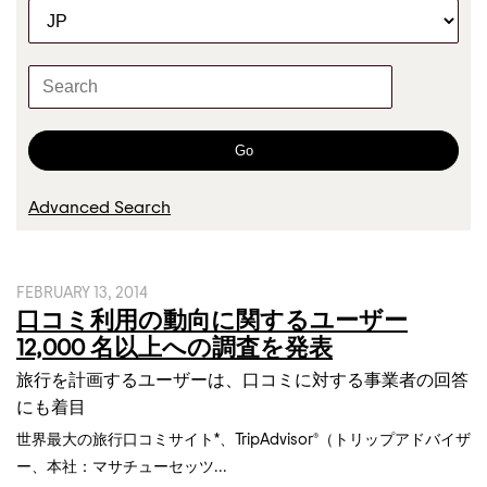
C
r
a
t
K
e
e
g
y
o
w
Go
r
o
y
r
Advanced Search
d
s
FEBRUARY 13, 2014
口コミ利用の動向に関するユーザー
12,000 名以上への調査を発表
旅行を計画するユーザーは、口コミに対する事業者の回答
にも着目
世界最大の旅行口コミサイト*、TripAdvisor®（トリップアドバイザ
ー、本社：マサチューセッツ...