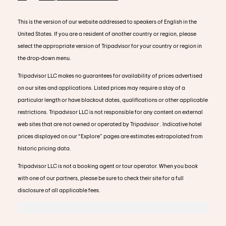
This is the version of our website addressed to speakers of English in the
United States. If you are a resident of another country or region, please
select the appropriate version of Tripadvisor for your country or region in
the drop-down menu.
Tripadvisor LLC makes no guarantees for availability of prices advertised
on our sites and applications. Listed prices may require a stay of a
particular length or have blackout dates, qualifications or other applicable
restrictions. Tripadvisor LLC is not responsible for any content on external
web sites that are not owned or operated by Tripadvisor . Indicative hotel
prices displayed on our “Explore” pages are estimates extrapolated from
historic pricing data.
Tripadvisor LLC is not a booking agent or tour operator. When you book
with one of our partners, please be sure to check their site for a full
disclosure of all applicable fees.