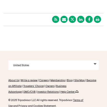
United States
About Us
|
Write a review
|
Careers
|
Membership
|
Blog
|
Site Map
|
Become
an Affiliate
|
Travelers' Choice
|
Owners
|
Business
Advantage
|
DMO/CVB
|
Investor Relations
|
Help Center
© 2025 Tripadvisor LLC All rights reserved. Tripadvisor
Terms of
Use
and
Privacy and Cookies Statement
.