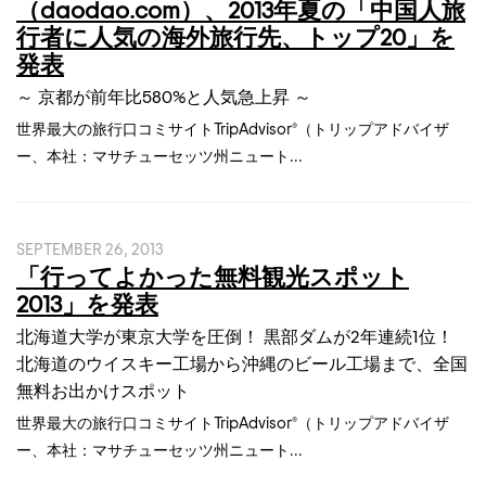
（daodao.com）、2013年夏の「中国人旅
行者に人気の海外旅行先、トップ20」を
発表
～ 京都が前年比580%と人気急上昇 ～
世界最大の旅行口コミサイトTripAdvisor®（トリップアドバイザ
ー、本社：マサチューセッツ州ニュート...
SEPTEMBER 26, 2013
「行ってよかった無料観光スポット
2013」を発表
北海道大学が東京大学を圧倒！ 黒部ダムが2年連続1位！
北海道のウイスキー工場から沖縄のビール工場まで、全国
無料お出かけスポット
世界最大の旅行口コミサイトTripAdvisor®（トリップアドバイザ
ー、本社：マサチューセッツ州ニュート...