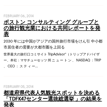
FEBRUARY 06, 2014
ボストン コンサルティング グループと
の旅行観光業における共同レポートを発
表
2030 年には中国がアジアの国外旅行市場をけん引 中小都
市居住者の需要が大都市圏を上回る
世界最大の旅行口コミサイト TripAdvisor®（トリップアドバイザ
ー、本社：マサチューセッツ 州 ニ ュ ー ト ン 、 NASDAQ ：TRIP
、 CEO ： ス テ ィ ー...
FEBRUARY 05, 2014
都道府県代表人気観光スポットを決める
「TDFK47センター選抜総選挙 」の結果を
発表