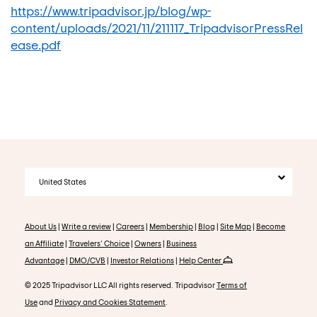
https://www.tripadvisor.jp/blog/wp-
content/uploads/2021/11/211117_TripadvisorPressRel
ease.pdf
United States
About Us
|
Write a review
|
Careers
|
Membership
|
Blog
|
Site Map
|
Become
an Affiliate
|
Travelers' Choice
|
Owners
|
Business
Advantage
|
DMO/CVB
|
Investor Relations
|
Help Center
© 2025 Tripadvisor LLC All rights reserved. Tripadvisor
Terms of
Use
and
Privacy and Cookies Statement
.