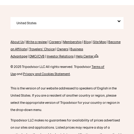
United States
About Us
|
Write a review
|
Careers
|
Membership
|
Blog
|
Site Map
|
Become
an Affiliate
|
Travelers' Choice
|
Owners
|
Business
Advantage
|
DMO/CVB
|
Investor Relations
|
Help Center
© 2025 Tripadvisor LLC All rights reserved. Tripadvisor
Terms of
Use
and
Privacy and Cookies Statement
.
This is the version of our website addressed to speakers of English in the
United States. If you are a resident of another country or region, please
select the appropriate version of Tripadvisor for your country or region in
the drop-down menu.
Tripadvisor LLC makes no guarantees for availability of prices advertised
on our sites and applications. Listed prices may require a stay of a