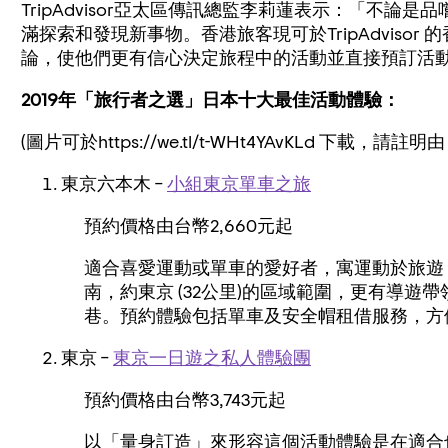
TripAdvisor亞太區傳訊總監李莉蓮表示：「不論
滿探索和發現新事物。香港旅客現可於TripAdviso
論，使他們更有信心決定旅程中的活動並直接預訂活
2019
年「旅行者之選」
日本
十大最佳
活動體驗
：
(圖片可於https://we.tl/t-WHt4YAvKLd 下載，請註明由 T
東京六本木 –
小組東京單車之旅
預約價格由台幣2,660元起
適合喜愛運動或單車的愛好者，寓運動於旅遊
南，約東京 (32公里)的區域範圍，更有導遊
巷。預約體驗包括單車及安全帽租借服務，方
東京 –
東京一日遊之私人體驗團
預約價格由台幣3,743元起
以「量身訂造」來形容這個活動體驗是在適合