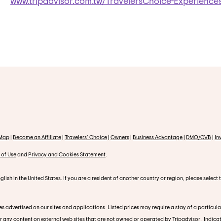
www.tripadvisor.com.tw/TravelersChoice-Experience
 Map
|
Become an Affiliate
|
Travelers' Choice
|
Owners
|
Business Advantage
|
DMO/CVB
|
In
 of Use
and
Privacy and Cookies Statement
.
glish in the United States. If you are a resident of another country or region, please select
s advertised on our sites and applications. Listed prices may require a stay of a particula
or any content on external web sites that are not owned or operated by Tripadvisor . Indica