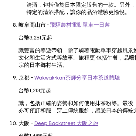
清酒，包括僅於日本限定販售的一款。另外，
特定的清酒搭配，讓你的品酒體驗更愉悅。
岐阜高山市 -
飛驒農村電動單車一日遊
台幣3,251元起
識豐富的導遊帶領，除了騎著電動單車穿越風景
文化和生活方式等故事。旅程更 包括午餐，品
宗的日本鄉村生活。
京都 –
Wakwak-kan茶師分享日本茶道體驗
台幣1,213元起
識，包括正確的姿勢和如何使用抹茶粉等。最後
亦可預訂和服，穿上傳統服飾，感受日本的傳統
大阪 –
Deep Backstreet 大阪之旅
台幣1,655元起