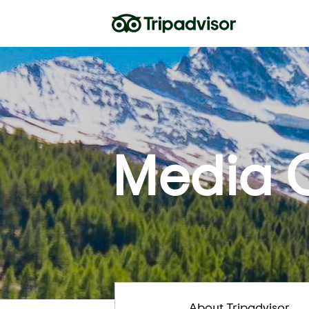
Media 
About Tripadvisor