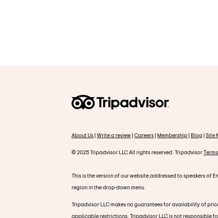
About Us
|
Write a review
|
Careers
|
Membership
|
Blog
|
Site
© 2025 Tripadvisor LLC All rights reserved. Tripadvisor
Terms
This is the version of our website addressed to speakers of En
region in the drop-down menu.
Tripadvisor LLC makes no guarantees for availability of price
applicable restrictions. Tripadvisor LLC is not responsible f