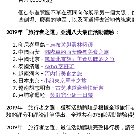
個徒步遊覽團不單在夜間向你展示另一個大阪，
些倒塌、廢棄的地區，以及可選擇去當地傳統家
2019年「旅行者之選」
亞洲八
大最佳
活動體驗
：
印尼峇里島 –
烏布遊與叢林鞦韆
中國西安 –
嘟嘟車的西安晚餐美食之旅
中國北京 –
篤篤北京胡同美食與啤酒之旅
泰國清邁 –
Akha 烹飪班
越南河內 –
河內街美食之旅
日本東京 -
小組東京單車之旅
越南胡志明市 –
古芝地道豪華快艇遊
柬埔寨暹粒 –
吳哥窟小組一日遊
2019年「旅行者之選」獲獎活動體驗是根據全球旅行
驗的評分和評論計算得出。全球共有375個活動體驗得
2019年「旅行者之選」最佳活動體驗完整排行榜，請