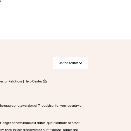
s
United States
vestor Relations
|
Help Center
 the appropriate version of Tripadvisor for your country or
r length or have blackout dates, qualifications or other
tive hotel prices displayed on our “Explore” pages are