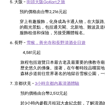
大阪 –
街頭大阪GoKart之旅
預約價格由台幣2,216元起
穿上有趣服飾，化身成為卡通人物，在大阪路
的觀光景點，包括通天閣、北新地、難波及道頓
服飾租借和保險，另接受團體報名。
長野 –
雪猴，善光寺和長野清酒全日遊
4,581元起
旅程包括遊覽日本最古老及最重要的佛教寺廟
歷史悠久的佛像。接著，在午餐時段品嚐當地
森林步道前往世界著名的地獄谷雪猴公園，一
京都伏見 –
3小時京都內幕清酒體驗
預約價格由台幣2,512元起
於3小時內參觀月桂冠大倉紀念館，了解清酒