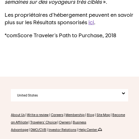
semaines sur des voyageurs très ciblés
».
Les propriétaires d'hébergement peuvent en savoir
plus sur les Résultats sponsorisés
ici
.
*comScore Traveler's Path to Purchase, 2018
United States
About Us
|
Write a review
|
Careers
|
Membership
|
Blog
|
Site Map
|
Become
an Affiliate
|
Travelers' Choice
|
Owners
|
Business
Advantage
|
DMO/CVB
|
Investor Relations
|
Help Center