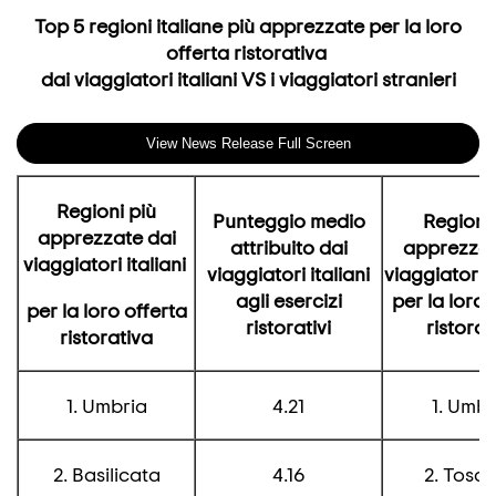
Top 5 regioni italiane più apprezzate per la loro
offerta ristorativa
dai viaggiatori italiani VS i viaggiatori stranieri
View News Release Full Screen
Regioni più
Punteggio medio
Regioni 
apprezzate dai
attribuito dai
apprezzat
viaggiatori italiani
viaggiatori italiani
viaggiatori s
agli esercizi
per la loro 
per la loro offerta
ristorativi
ristorat
ristorativa
1. Umbria
4.21
1. Umbr
2. Basilicata
4.16
2. Tosc