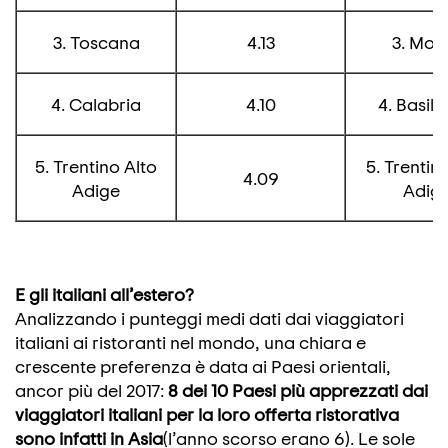
3. Toscana
4.13
3. Moli
4. Calabria
4.10
4. Basili
5. Trentino Alto
5. Trentin
4.09
Adige
Adig
E gli italiani all’estero?
Analizzando i punteggi medi dati dai viaggiatori
italiani ai ristoranti nel mondo, una chiara e
crescente preferenza è data ai Paesi orientali,
ancor più del 2017:
8 dei 10 Paesi più apprezzati dai
viaggiatori italiani per la loro offerta ristorativa
sono infatti in Asia
(l’anno scorso erano 6). Le sole