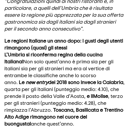
“Congratulazioni quindi ai nostri ristoranti e, in
particolare, a quelli dell’Umbria che è risultata
essere la regione più apprezzata per la sua offerta
gastronomica sia dagli italiani sia dagli stranieri
per il secondo anno consecutivo”.
Le regioni italiane un anno dopo: i gusti degli utenti
rimangono (quasi) gli stessi
L’Umbria si riconferma regina della cucina
italiana!
Non solo quest’anno è prima sia per gli
italiani sia per gli stranieri ma era al vertice di
entrambe le classifiche anche lo scorso
anno.
Le
new entry
del 2018 sono invece la Calabria
,
quarta per gli italiani (punteggio medio: 4.10), che
prende il posto della Valle d’Aosta,
e il
Molise
, terzo
per gli stranieri (punteggio medio: 4.28), che
rimpiazza l’Abruzzo.
Toscana, Basilicata e Trentino
Alto Adige rimangono nel cuore dei
buongustai
anche quest’anno.