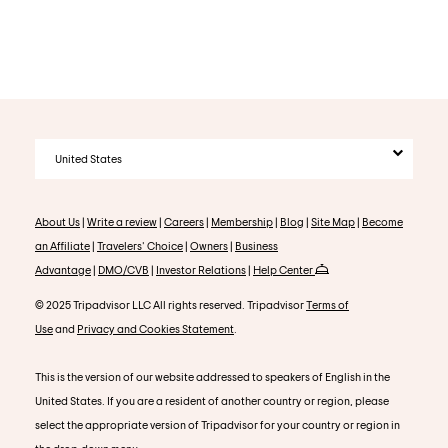
United States
About Us
|
Write a review
|
Careers
|
Membership
|
Blog
|
Site Map
|
Become
an Affiliate
|
Travelers' Choice
|
Owners
|
Business
Advantage
|
DMO/CVB
|
Investor Relations
|
Help Center
© 2025 Tripadvisor LLC All rights reserved. Tripadvisor
Terms of
Use
and
Privacy and Cookies Statement
.
This is the version of our website addressed to speakers of English in the
United States. If you are a resident of another country or region, please
select the appropriate version of Tripadvisor for your country or region in