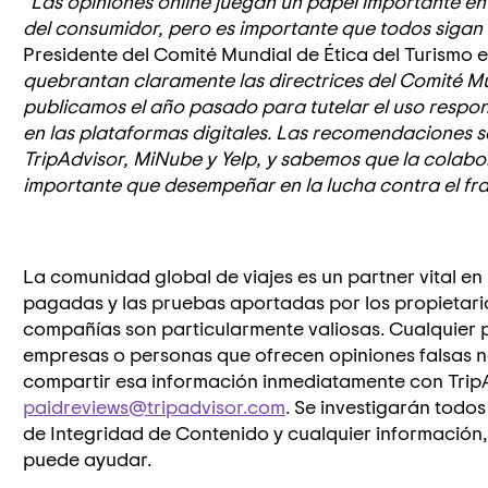
"
Las opiniones online juegan un papel importante en 
del consumidor, pero es importante que todos sigan 
Presidente del Comité Mundial de Ética del Turismo e
quebrantan claramente las directrices del Comité Mu
publicamos el año pasado para tutelar el uso respon
en las plataformas digitales. Las recomendaciones 
TripAdvisor, MiNube y Yelp, y sabemos que la colabor
importante que desempeñar en la lucha contra el fr
La comunidad global de viajes es un partner vital en
pagadas y las pruebas aportadas por los propietar
compañías son particularmente valiosas. Cualquier
empresas o personas que ofrecen opiniones falsas no
compartir esa información inmediatamente con TripA
paidreviews@tripadvisor.com
. Se investigarán todo
de Integridad de Contenido y cualquier información
puede ayudar.