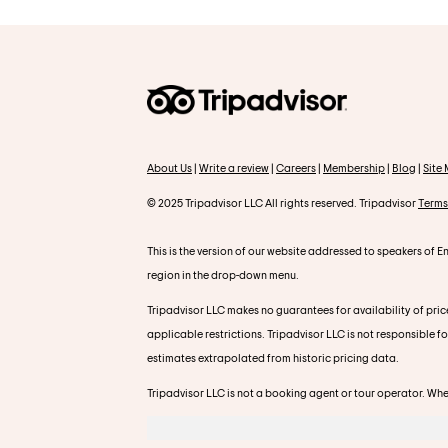
About Us
|
Write a review
|
Careers
|
Membership
|
Blog
|
Site
© 2025 Tripadvisor LLC All rights reserved. Tripadvisor
Terms
This is the version of our website addressed to speakers of En
region in the drop-down menu.
Tripadvisor LLC makes no guarantees for availability of price
applicable restrictions. Tripadvisor LLC is not responsible f
estimates extrapolated from historic pricing data.
Tripadvisor LLC is not a booking agent or tour operator. When 