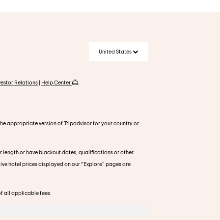
United States
vestor Relations
|
Help Center
 the appropriate version of Tripadvisor for your country or
r length or have blackout dates, qualifications or other
tive hotel prices displayed on our “Explore” pages are
f all applicable fees.