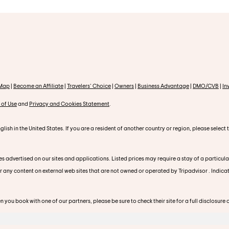
 Map
|
Become an Affiliate
|
Travelers' Choice
|
Owners
|
Business Advantage
|
DMO/CVB
|
In
 of Use
and
Privacy and Cookies Statement
.
glish in the United States. If you are a resident of another country or region, please select
s advertised on our sites and applications. Listed prices may require a stay of a particula
or any content on external web sites that are not owned or operated by Tripadvisor . Indica
you book with one of our partners, please be sure to check their site for a full disclosure o