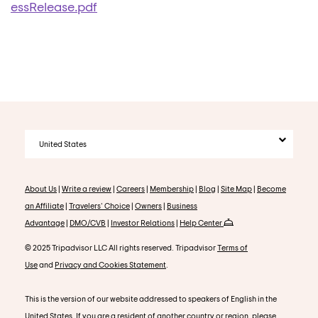
essRelease.pdf
United States
About Us
|
Write a review
|
Careers
|
Membership
|
Blog
|
Site Map
|
Become
an Affiliate
|
Travelers' Choice
|
Owners
|
Business
Advantage
|
DMO/CVB
|
Investor Relations
|
Help Center
© 2025 Tripadvisor LLC All rights reserved. Tripadvisor
Terms of
Use
and
Privacy and Cookies Statement
.
This is the version of our website addressed to speakers of English in the
United States. If you are a resident of another country or region, please