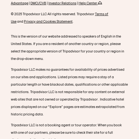
Advantage
|
DMO/CVB
|
Investor Relations
|
Help Center
© 2025 Tripadvisor LLC All rights reserved. Tripadvisor
Terms of
Use
and
Privacy and Cookies Statement
.
This is the version of our website addressed to speakers of English in the
United States. If you are a resident of another country or region, please
select the appropriate version of Tripadvisor for your country or region in
the drop-down menu.
Tripadvisor LLC makes no guarantees for availability of prices advertised
on our sites and applications. Listed prices may require a stay of a
particular length or have blackout dates, qualifications or other applicable
restrictions. Tripadvisor LLC is not responsible for any content on external
web sites that are not owned or operated by Tripadvisor . Indicative hotel
prices displayed on our “Explore” pages are estimates extrapolated from
historic pricing data.
Tripadvisor LLC is not a booking agent or tour operator. When you book
with one of our partners, please be sure to check their site for a full