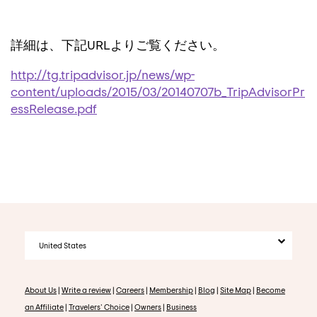
詳細は、下記URLよりご覧ください。
http://tg.tripadvisor.jp/news/wp-
content/uploads/2015/03/20140707b_TripAdvisorPr
essRelease.pdf
United States
About Us
|
Write a review
|
Careers
|
Membership
|
Blog
|
Site Map
|
Become
an Affiliate
|
Travelers' Choice
|
Owners
|
Business