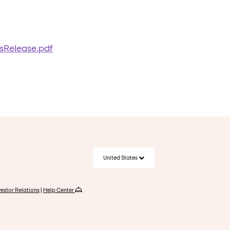
sRelease.pdf
United States
vestor Relations
|
Help Center