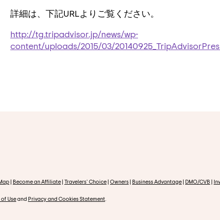
詳細は、下記URLよりご覧ください。
http://tg.tripadvisor.jp/news/wp-
content/uploads/2015/03/20140925_TripAdvisorPres
 Map
|
Become an Affiliate
|
Travelers' Choice
|
Owners
|
Business Advantage
|
DMO/CVB
|
In
 of Use
and
Privacy and Cookies Statement
.