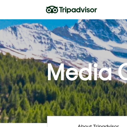
Media 
About Tripadvisor