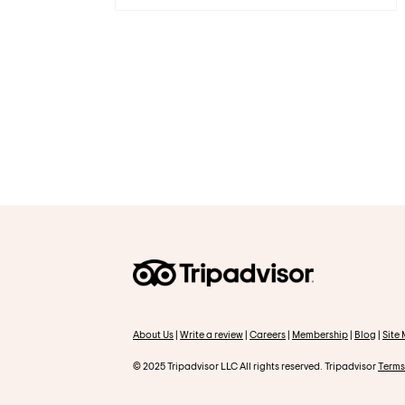
About Us
|
Write a review
|
Careers
|
Membership
|
Blog
|
Site
© 2025 Tripadvisor LLC All rights reserved. Tripadvisor
Terms