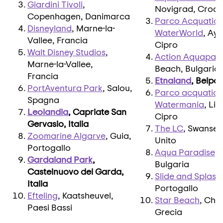
Giardini Tivoli
,
Novigrad, Croaz
Copenhagen, Danimarca
Parco Acquatic
Disneyland
, Marne-la-
WaterWorld
, Ay
Vallee, Francia
Cipro
Walt Disney Studios
,
Action Aquapar
Marne-la-Vallee,
Beach, Bulgaria
Francia
Etnaland
, Belpas
PortAventura Park
, Salou,
Parco acquatico
Spagna
Watermania
, Li
Leolandia
, Capriate San
Cipro
Gervasio, Italia
The LC
, Swanse
Zoomarine Algarve
, Guia,
Unito
Portogallo
Aqua Paradise
,
Gardaland Park
,
Bulgaria
Castelnuovo del Garda,
Slide and Splash
Italia
Portogallo
Efteling
, Kaatsheuvel,
Star Beach
, Che
Paesi Bassi
Grecia