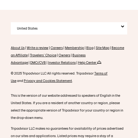
United States
About Us
|
Write a review
|
Careers
|
Membership
|
Blog
|
Site Map
|
Become
an Affiliate
|
Travelers' Choice
|
Owners
|
Business
Advantage
|
DMO/CVB
|
Investor Relations
|
Help Center
© 2025 Tripadvisor LLC All rights reserved. Tripadvisor
Terms of
Use
and
Privacy and Cookies Statement
.
This is the version of our website addressed to speakers of English in the
United States. If you are a resident of another country or region, please
select the appropriate version of Tripadvisor for your country or region in
the drop-down menu.
Tripadvisor LLC makes no guarantees for availability of prices advertised
on our sites and applications. Listed prices may require a stay of a