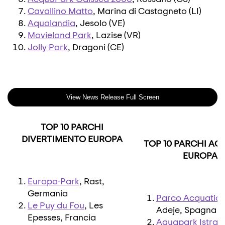
Cavallino Matto
, Marina di Castagneto (LI)
Aqualandia
, Jesolo (VE)
Movieland Park
, Lazise (VR)
Jolly Park
, Dragoni (CE)
View News Release Full Screen
TOP 10 PARCHI
DIVERTIMENTO EUROPA
TOP 10 PARCHI AC
EUROPA
Europa-Park
, Rast,
Germania
Parco Acquatico
Le Puy du Fou
, Les
Adeje, Spagna
Epesses, Francia
Aquapark Istral