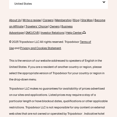
United States
About Us
|
Write a review
|
Careers
|
Membership
|
Blog
|
Site Map
|
Become
an Affiliate
|
Travelers' Choice
|
Owners
|
Business
Advantage
|
DMO/CVB
|
Investor Relations
|
Help Center
© 2025 Tripadvisor LLC All rights reserved. Tripadvisor
Terms of
Use
and
Privacy and Cookies Statement
.
This is the version of our website addressed to speakers of English in the
United States. If you are a resident of another country or region, please
select the appropriate version of Tripadvisor for your country or region in
the drop-down menu.
Tripadvisor LLC makes no guarantees for availability of prices advertised
on our sites and applications. Listed prices may require a stay of a
particular length or have blackout dates, qualifications or other applicable
restrictions. Tripadvisor LLC is not responsible for any content on external
web sites that are not owned or operated by Tripadvisor . Indicative hotel