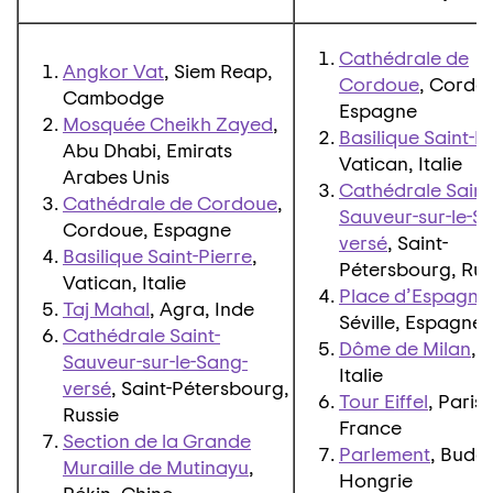
Cathédrale de
Angkor Vat
, Siem Reap,
Cordoue
, Cordo
Cambodge
Espagne
Mosquée Cheikh Zayed
,
Basilique Saint-P
Abu Dhabi, Emirats
Vatican, Italie
Arabes Unis
Cathédrale Saint
Cathédrale de Cordoue
,
Sauveur-sur-le-S
Cordoue, Espagne
versé
, Saint-
Basilique Saint-Pierre
,
Pétersbourg, Rus
Vatican, Italie
Place d’Espagne
Taj Mahal
, Agra, Inde
Séville, Espagne
Cathédrale Saint-
Dôme de Milan
, 
Sauveur-sur-le-Sang-
Italie
versé
, Saint-Pétersbourg,
Tour Eiffel
, Paris,
Russie
France
Section de la Grande
Parlement
, Buda
Muraille de Mutinayu
,
Hongrie