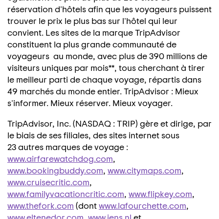
réservation d'hôtels afin que les voyageurs puissent
trouver le prix le plus bas sur l'hôtel qui leur
convient. Les sites de la marque TripAdvisor
constituent la plus grande communauté de
voyageurs au monde, avec plus de 390 millions de
visiteurs uniques par mois**, tous cherchant à tirer
le meilleur parti de chaque voyage, répartis dans
49 marchés du monde entier. TripAdvisor : Mieux
s'informer. Mieux réserver. Mieux voyager.
TripAdvisor, Inc. (NASDAQ : TRIP) gère et dirige, par
le biais de ses filiales, des sites internet sous
23 autres marques de voyage :
www.airfarewatchdog.com
,
www.bookingbuddy.com
,
www.citymaps.com
,
www.cruisecritic.com
,
www.familyvacationcritic.com
,
www.flipkey.com
,
www.thefork.com
(dont
www.lafourchette.com
,
www.eltenedor.com
,
www.iens.nl
et