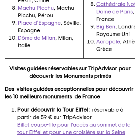
Pékin, Chine
Cathédrale Notr
Machu Picchu
, Machu
Dame de Paris
, P
Picchu, Pérou
France
Place d’Espagne
, Séville,
Big Ben
, Londres
Espagne
Royaume-Uni
Dôme de Milan
, Milan,
Acropole
, Athène
Italie
Grèce
Visites guidées réservables sur TripAdvisor pour
découvrir les Monuments primés
Des visites guidées exceptionnelles pour découvrir
les 10 meilleurs monuments de France
Pour découvrir la Tour Eiffel :
réservable à
partir de 59 € sur TripAdvisor
Billet coupe-file pour l'accès au sommet de la
tour Eiffel et pour une croisière sur la Seine