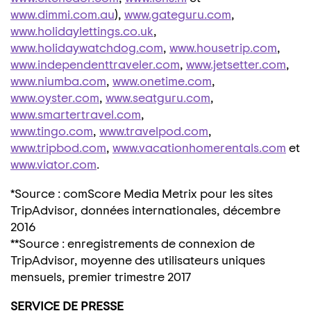
www.dimmi.com.au
),
www.gateguru.com
,
www.holidaylettings.co.uk
,
www.holidaywatchdog.com
,
www.housetrip.com
,
www.independenttraveler.com
,
www.jetsetter.com
,
www.niumba.com
,
www.onetime.com
,
www.oyster.com
,
www.seatguru.com
,
www.smartertravel.com
,
www.tingo.com
,
www.travelpod.com
,
www.tripbod.com
,
www.vacationhomerentals.com
et
www.viator.com
.
*Source : comScore Media Metrix pour les sites
TripAdvisor, données internationales, décembre
2016
**Source : enregistrements de connexion de
TripAdvisor, moyenne des utilisateurs uniques
mensuels, premier trimestre 2017
SERVICE DE PRESSE