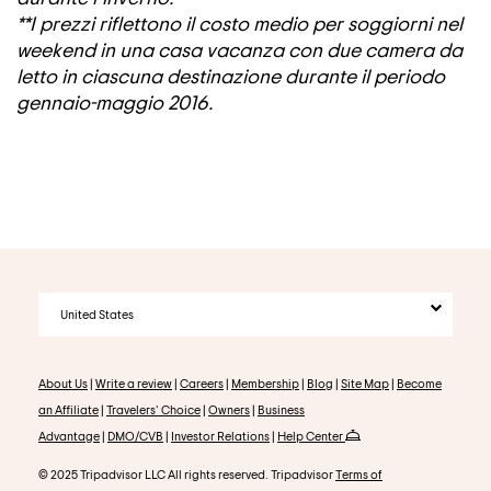
**I prezzi riflettono il costo medio per soggiorni nel
weekend in una casa vacanza con due camera da
letto in ciascuna destinazione durante il periodo
gennaio-maggio 2016.
United States
About Us
|
Write a review
|
Careers
|
Membership
|
Blog
|
Site Map
|
Become
an Affiliate
|
Travelers' Choice
|
Owners
|
Business
Advantage
|
DMO/CVB
|
Investor Relations
|
Help Center
© 2025 Tripadvisor LLC All rights reserved. Tripadvisor
Terms of