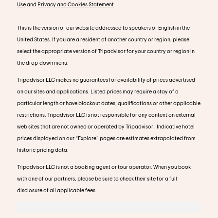
Use
and
Privacy and Cookies Statement
.
This is the version of our website addressed to speakers of English in the
United States. If you are a resident of another country or region, please
select the appropriate version of Tripadvisor for your country or region in
the drop-down menu.
Tripadvisor LLC makes no guarantees for availability of prices advertised
on our sites and applications. Listed prices may require a stay of a
particular length or have blackout dates, qualifications or other applicable
restrictions. Tripadvisor LLC is not responsible for any content on external
web sites that are not owned or operated by Tripadvisor . Indicative hotel
prices displayed on our “Explore” pages are estimates extrapolated from
historic pricing data.
Tripadvisor LLC is not a booking agent or tour operator. When you book
with one of our partners, please be sure to check their site for a full
disclosure of all applicable fees.