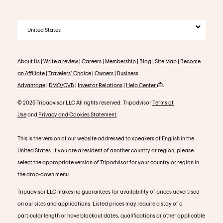
United States
About Us
|
Write a review
|
Careers
|
Membership
|
Blog
|
Site Map
|
Become
an Affiliate
|
Travelers' Choice
|
Owners
|
Business
Advantage
|
DMO/CVB
|
Investor Relations
|
Help Center
© 2025 Tripadvisor LLC All rights reserved. Tripadvisor
Terms of
Use
and
Privacy and Cookies Statement
.
This is the version of our website addressed to speakers of English in the
United States. If you are a resident of another country or region, please
select the appropriate version of Tripadvisor for your country or region in
the drop-down menu.
Tripadvisor LLC makes no guarantees for availability of prices advertised
on our sites and applications. Listed prices may require a stay of a
particular length or have blackout dates, qualifications or other applicable