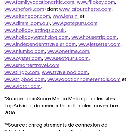
www.familyvacationcritic.com
,
www.flipkey.com
,
www.thefork.com
(dont
www.lafourchette.com
,
www.eltenedor.com
,
www.iens.nl
et
www.dimmi.com.au
),
www.gateguru.com
,
www.holidaylettings.co.uk
,
www.holidaywatchdog.com
,
www.housetrip.com
,
www.independenttraveler.com
,
www.jetsetter.com
,
www.niumba.com
,
www.onetime.com
,
www.oyster.com
,
www.seatguru.com
,
www.smartertravel.com
,
www.tingo.com
,
www.travelpod.com
,
www.tripbod.com
,
www.vacationhomerentals.com
et
www.viator.com
.
*Source : comScore Media Metrix pour les sites
TripAdvisor, données internationales, novembre
2016
**Source : enregistrements de connexion de