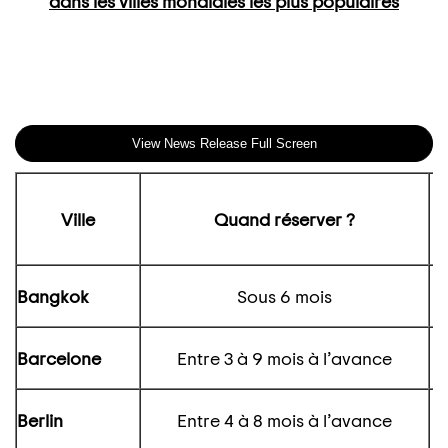
dans les villes mondiales les plus populaires
View News Release Full Screen
Ville
Quand réserver ?
É
Bangkok
Sous 6 mois
Barcelone
Entre 3 à 9 mois à l’avance
Berlin
Entre 4 à 8 mois à l’avance