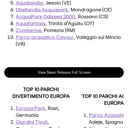
Aqualandia
, Jesolo (VE)
Ditellandia Acquapark
, Mondragone (CE)
AcquaPark Odissea 2000
, Rossano (CS)
Aquafantasy
, Trinità d’Agultu (OT)
Zoomarine
, Pomezia (RM)
Parco acquatico Cavour
, Valeggio sul Mincio
(VR)
View News Release Full Screen
TOP 10 PARCHI
DIVERTIMENTO EUROPA
TOP 10 PARCHI AC
EUROPA
Europa-Park
, Rast,
Germania
Parco Acquatico
Giardini Tivoli
,
Adeje, Spagna