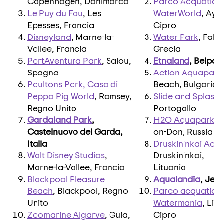
Copenhagen, Danimarca
Parco Acquatic
Le Puy du Fou
, Les
WaterWorld
, Ay
Epesses, Francia
Cipro
Disneyland
, Marne-la-
Water Park
, Fali
Vallee, Francia
Grecia
PortAventura Park
, Salou,
Etnaland
, Belpas
Spagna
Action Aquapar
Paultons Park, Casa di
Beach, Bulgaria
Peppa Pig World
, Romsey,
Slide and Splash
Regno Unito
Portogallo
Gardaland Park
,
H2O Aquapark
,
Castelnuovo del Garda,
on-Don, Russia
Italia
Druskininkai Aq
Walt Disney Studios
,
Druskininkai,
Marne-la-Vallee, Francia
Lituania
Blackpool Pleasure
Aqualandia
, Jes
Beach
, Blackpool, Regno
Parco acquatico
Unito
Watermania
, Li
Zoomarine Algarve
, Guia,
Cipro