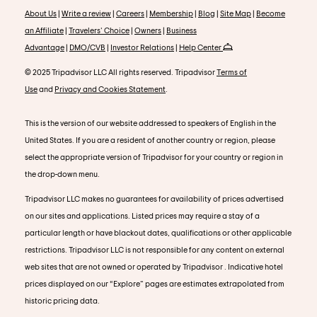
About Us
|
Write a review
|
Careers
|
Membership
|
Blog
|
Site Map
|
Become
an Affiliate
|
Travelers' Choice
|
Owners
|
Business
Advantage
|
DMO/CVB
|
Investor Relations
|
Help Center
© 2025 Tripadvisor LLC All rights reserved. Tripadvisor
Terms of
Use
and
Privacy and Cookies Statement
.
This is the version of our website addressed to speakers of English in the
United States. If you are a resident of another country or region, please
select the appropriate version of Tripadvisor for your country or region in
the drop-down menu.
Tripadvisor LLC makes no guarantees for availability of prices advertised
on our sites and applications. Listed prices may require a stay of a
particular length or have blackout dates, qualifications or other applicable
restrictions. Tripadvisor LLC is not responsible for any content on external
web sites that are not owned or operated by Tripadvisor . Indicative hotel
prices displayed on our “Explore” pages are estimates extrapolated from
historic pricing data.