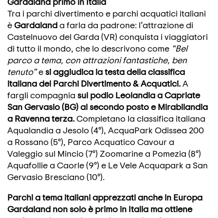
Gardaland primo in Italia
Tra i parchi divertimento e parchi acquatici italiani
è
Gardaland
a farla da padrone: l’attrazione di
Castelnuovo del Garda (VR) conquista i viaggiatori
di tutto il mondo, che lo descrivono come
“Bel
parco a tema, con attrazioni fantastiche, ben
tenuto”
e
si aggiudica la
testa della classifica
italiana dei
Parchi Divertimento & Acquatici.
A
fargli compagnia
sul podio Leolandia a Capriate
San Gervasio (BG) al secondo posto e Mirabilandia
a Ravenna terza.
Completano la classifica italiana
Aqualandia a Jesolo (4°), AcquaPark Odissea 200
a Rossano (5°), Parco Acquatico Cavour a
Valeggio sul Mincio (7°) Zoomarine a Pomezia (8°)
Aquafollie a Caorle (9°) e Le Vele Acquapark a San
Gervasio Bresciano (10°).
Parchi a tema italiani apprezzati anche in Europa
Gardaland non solo è primo in Italia ma ottiene