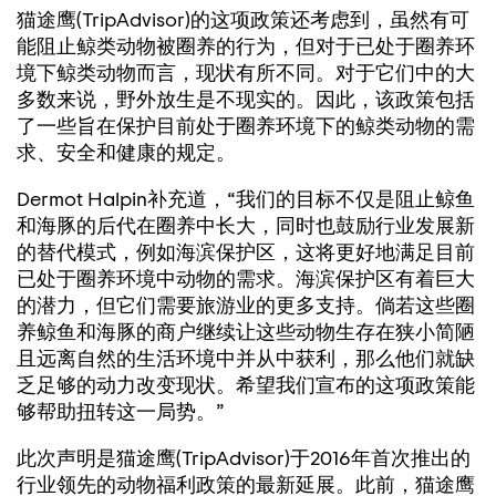
猫途鹰(TripAdvisor)的这项政策还考虑到，虽然有可
能阻止鲸类动物被圈养的行为，但对于已处于圈养环
境下鲸类动物而言，现状有所不同。对于它们中的大
多数来说，野外放生是不现实的。因此，该政策包括
了一些旨在保护目前处于圈养环境下的鲸类动物的需
求、安全和健康的规定。
Dermot Halpin补充道，“我们的目标不仅是阻止鲸鱼
和海豚的后代在圈养中长大，同时也鼓励行业发展新
的替代模式，例如海滨保护区，这将更好地满足目前
已处于圈养环境中动物的需求。海滨保护区有着巨大
的潜力，但它们需要旅游业的更多支持。倘若这些圈
养鲸鱼和海豚的商户继续让这些动物生存在狭小简陋
且远离自然的生活环境中并从中获利，那么他们就缺
乏足够的动力改变现状。希望我们宣布的这项政策能
够帮助扭转这一局势。”
此次声明是猫途鹰(TripAdvisor)于2016年首次推出的
行业领先的动物福利政策的最新延展。此前，猫途鹰