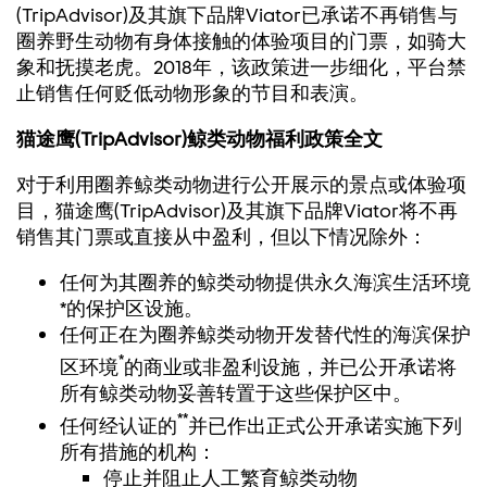
(TripAdvisor)及其旗下品牌Viator已承诺不再销售与
圈养野生动物有身体接触的体验项目的门票，如骑大
象和抚摸老虎。2018年，该政策进一步细化，平台禁
止销售任何贬低动物形象的节目和表演。
猫途鹰(TripAdvisor)鲸类动物福利政策全文
对于利用圈养鲸类动物进行公开展示的景点或体验项
目，猫途鹰(TripAdvisor)及其旗下品牌Viator将不再
销售其门票或直接从中盈利，但以下情况除外：
任何为其圈养的鲸类动物提供永久海滨生活环境
*的保护区设施。
任何正在为圈养鲸类动物开发替代性的海滨保护
*
区环境
的商业或非盈利设施，并已公开承诺将
所有鲸类动物妥善转置于这些保护区中。
**
任何经认证的
并已作出正式公开承诺实施下列
所有措施的机构：
停止并阻止人工繁育鲸类动物