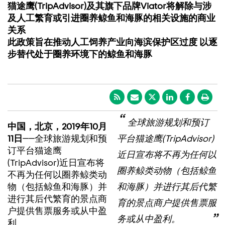
猫途鹰(TripAdvisor)及其旗下品牌Viator将解除与涉
及人工繁育或引进圈养鲸鱼和海豚的相关设施的商业
关系
此政策旨在推动人工饲养产业向海滨保护区过度 以逐
步替代处于圈养环境下的鲸鱼和海豚
全球旅游规划和预订
中国，北京，2019年10月
11日
——全球旅游规划和预
平台猫途鹰(TripAdvisor)
订平台猫途鹰
近日宣布将不再为任何以
(TripAdvisor)近日宣布将
圈养鲸类动物（包括鲸鱼
不再为任何以圈养鲸类动
物（包括鲸鱼和海豚）并
和海豚）并进行其后代繁
进行其后代繁育的景点商
育的景点商户提供售票服
户提供售票服务或从中盈
务或从中盈利。
利。