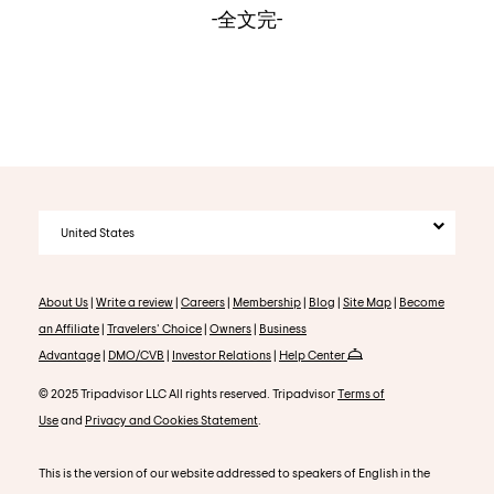
-全文完-
United States
About Us
|
Write a review
|
Careers
|
Membership
|
Blog
|
Site Map
|
Become
an Affiliate
|
Travelers' Choice
|
Owners
|
Business
Advantage
|
DMO/CVB
|
Investor Relations
|
Help Center
© 2025 Tripadvisor LLC All rights reserved. Tripadvisor
Terms of
Use
and
Privacy and Cookies Statement
.
This is the version of our website addressed to speakers of English in the