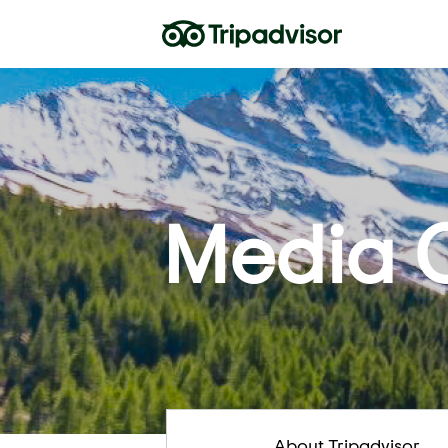
Media 
About Tripadvisor