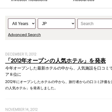
Y
C
K
e
a
e
a
t
y
Advanced Search
r
e
w
g
o
o
r
DECEMBER 11, 2012
r
d
「2012年オープンの人気ホテル」を発表
y
s
今年オープンした最新ホテルの中から、人気施設を口コミで
ア８位に
2012年にオープンしたホテルの中から、旅行者からの口コミ評価を
の人気ホテル」を発表しました。
NOVEMBER 14, 2012