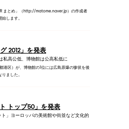
め」（http://matome.naver.jp）の作成者
開始します。
2012」を発表
は私高公低、博物館は公高私低に
都港区）が、博物館の1位には広島原爆の惨状を後
なりました。
ト トップ50」を発表
ット」ヨーロッパの美術館や街並など文化的