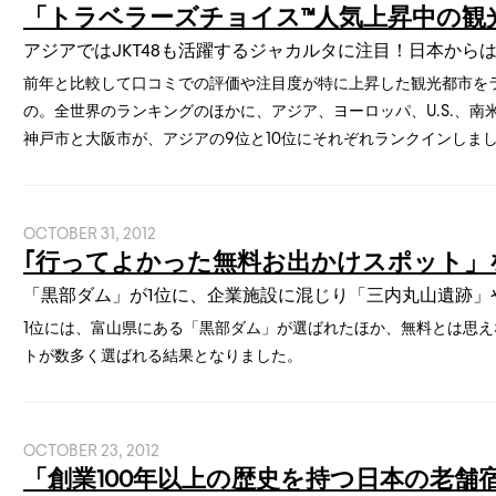
「トラベラーズチョイス™人気上昇中の観光都
アジアではJKT48も活躍するジャカルタに注目！日本から
前年と比較して口コミでの評価や注目度が特に上昇した観光都市を
の。全世界のランキングのほかに、アジア、ヨーロッパ、U.S.、南
神戸市と大阪市が、アジアの9位と10位にそれぞれランクインしま
OCTOBER 31, 2012
｢行ってよかった無料お出かけスポット」
「黒部ダム」が1位に、企業施設に混じり「三内丸山遺跡」
1位には、富山県にある「黒部ダム」が選ばれたほか、無料とは思
トが数多く選ばれる結果となりました。
OCTOBER 23, 2012
「創業100年以上の歴史を持つ日本の老舗宿