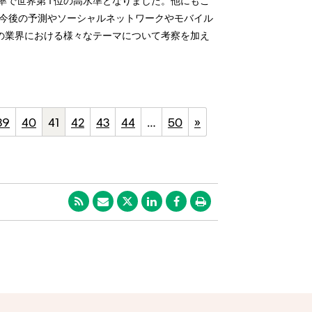
率で世界第 1 位の高水準となりました。他にもこ
る今後の予測やソーシャルネットワークやモバイル
の業界における様々なテーマについて考察を加え
39
40
41
42
43
44
…
50
»