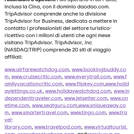
inclusa la Cina, con il dominio daodao.com.
TripAdvisor comprende anche la divisione
TripAdvisor for Business, dedicata a mettere in
contatto i professionisti del settore turistico-
ricettivo con i milioni di utenti che ogni mese
visitano TripAdvisor. TripAdvisor, Inc
(NASDAQ:TRIP) comprende 20 siti di viaggio
affiliati:
www.airfarewatchdog.com
,
www.bookingbuddy.co
m
,
www.cruisecritic.com
,
www.everytrail.com
,
www.f
amilyvacationcritic.com
,
www.flipkey.com
,
www.holid
aylettings.co.uk
,
www.holidaywatchdog.com
,
www.in
dependenttraveler.com
,
www.jetsetter.com
,
www.on
etime.com
,
www.seatguru.com
,
www.sniqueaway.co
m
,
www.smartertravel.com
,
www.tingo.com
,
www.tra
vel-
library.com
,
www.travelpod.com
,
www.virtualtourist.
com
,
www.whereivebeen.com
, and
www.kuxun.cn
.