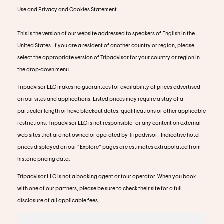
Use
and
Privacy and Cookies Statement
.
This is the version of our website addressed to speakers of English in the
United States. If you are a resident of another country or region, please
select the appropriate version of Tripadvisor for your country or region in
the drop-down menu.
Tripadvisor LLC makes no guarantees for availability of prices advertised
on our sites and applications. Listed prices may require a stay of a
particular length or have blackout dates, qualifications or other applicable
restrictions. Tripadvisor LLC is not responsible for any content on external
web sites that are not owned or operated by Tripadvisor . Indicative hotel
prices displayed on our “Explore” pages are estimates extrapolated from
historic pricing data.
Tripadvisor LLC is not a booking agent or tour operator. When you book
with one of our partners, please be sure to check their site for a full
disclosure of all applicable fees.