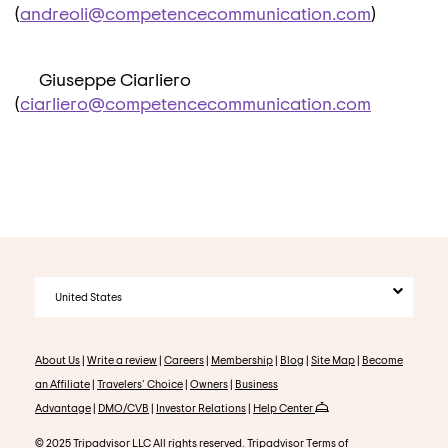
(
andreoli@competencecommunication.com
)
Giuseppe Ciarliero
(
ciarliero@competencecommunication.com
United States
About Us
|
Write a review
|
Careers
|
Membership
|
Blog
|
Site Map
|
Become
an Affiliate
|
Travelers' Choice
|
Owners
|
Business
Advantage
|
DMO/CVB
|
Investor Relations
|
Help Center
© 2025 Tripadvisor LLC All rights reserved. Tripadvisor
Terms of