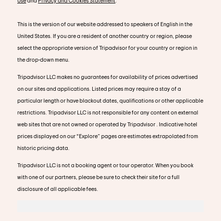
Use
and
Privacy and Cookies Statement
.
This is the version of our website addressed to speakers of English in the
United States. If you are a resident of another country or region, please
select the appropriate version of Tripadvisor for your country or region in
the drop-down menu.
Tripadvisor LLC makes no guarantees for availability of prices advertised
on our sites and applications. Listed prices may require a stay of a
particular length or have blackout dates, qualifications or other applicable
restrictions. Tripadvisor LLC is not responsible for any content on external
web sites that are not owned or operated by Tripadvisor . Indicative hotel
prices displayed on our “Explore” pages are estimates extrapolated from
historic pricing data.
Tripadvisor LLC is not a booking agent or tour operator. When you book
with one of our partners, please be sure to check their site for a full
disclosure of all applicable fees.