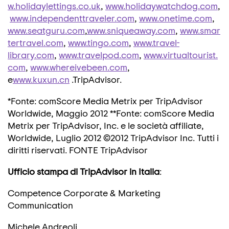
w.holidaylettings.co.uk
,
www.holidaywatchdog.com
,
www.independenttraveler.com
,
www.onetime.com
,
www.seatguru.com
,
www.sniqueaway.com
,
www.smar
tertravel.com
,
www.tingo.com
,
www.travel-
library.com
,
www.travelpod.com
,
www.virtualtourist.
com
,
www.whereivebeen.com
,
e
www.kuxun.cn
.TripAdvisor.
*Fonte: comScore Media Metrix per TripAdvisor
Worldwide, Maggio 2012 **Fonte: comScore Media
Metrix per TripAdvisor, Inc. e le società affiliate,
Worldwide, Luglio 2012 ©2012 TripAdvisor Inc. Tutti i
diritti riservati. FONTE TripAdvisor
Ufficio stampa di TripAdvisor in Italia
:
Competence Corporate & Marketing
Communication
Michele Andreoli