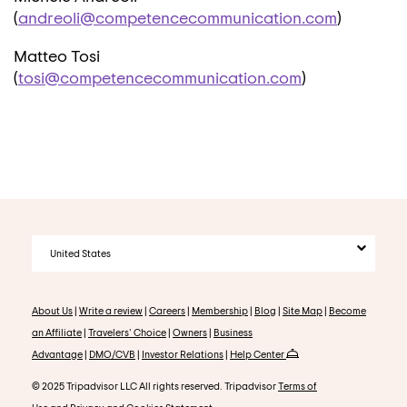
(
andreoli@competencecommunication.com
)
Matteo Tosi
(
tosi@competencecommunication.com
)
United States
About Us
|
Write a review
|
Careers
|
Membership
|
Blog
|
Site Map
|
Become
an Affiliate
|
Travelers' Choice
|
Owners
|
Business
Advantage
|
DMO/CVB
|
Investor Relations
|
Help Center
© 2025 Tripadvisor LLC All rights reserved. Tripadvisor
Terms of