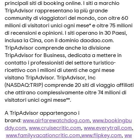
principali siti di booking online. I siti a marchio
TripAdvisor rappresentano la più grande
community di viaggiatori del mondo, con oltre 60
milioni di visitatori unici ogni mese* e oltre 75 milioni
di recensioni e opinioni. I siti operano in 30 Paesi,
inclusa la Cina, con il dominio daodao.com.
TripAdvisor comprende anche la divisione
TripAdvisor for Business, dedicata a mettere in
contatto i professionisti del settore turistico-
ricettivo con i milioni di utenti che ogni mese
visitano TripAdvisor. TripAdvisor, Inc
(NASDAQ:TRIP) comprende 20 siti di viaggio affiliati
che attirano complessivamente oltre 74 milioni di
visitatori unici ogni mese**.
A TripAdvisor appartengono i
brand:
www.airfarewatchdog.com
,
www.bookingbu
ddy.com
,
www.cruisecritic.com
,
www.everytrail.com
,
www.familyvacationcritic.com
,
www.flipkey.com
,
ww