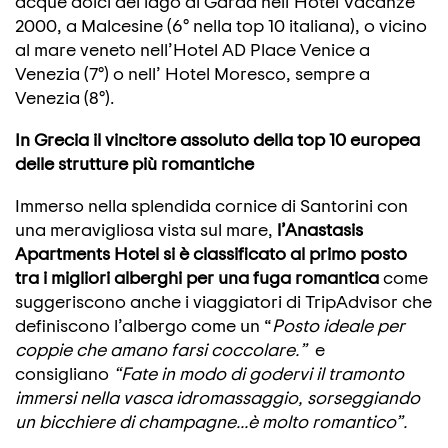
acque dolci del lago di Garda nell’Hotel Vacanze
2000, a Malcesine (6° nella top 10 italiana), o vicino
al mare veneto nell’Hotel AD Place Venice a
Venezia (7°) o nell’ Hotel Moresco, sempre a
Venezia (8°).
In Grecia il vincitore assoluto della top 10 europea
delle strutture più romantiche
Immerso nella splendida cornice di Santorini con
una meravigliosa vista sul mare,
l’Anastasis
Apartments Hotel si è classificato al primo posto
tra i migliori alberghi per una fuga romantica
come
suggeriscono anche i viaggiatori di TripAdvisor che
definiscono l’albergo come un “
Posto ideale per
coppie che amano farsi coccolare.”
e
consigliano
“Fate in modo di godervi il tramonto
immersi nella vasca idromassaggio, sorseggiando
un bicchiere di champagne...è molto romantico”.