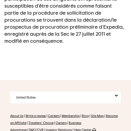
susceptibles d'être considérés comme faisant
partie de la procédure de sollicitation de
procurations se trouvent dans la déclaration/le
prospectus de procuration préliminaire d'Expedia,
enregistré auprès de la Sec le 27 juillet 2011 et
modifié en conséquence.
United States
About Us
|
Write a review
|
Careers
|
Membership
|
Blog
|
Site Map
|
Become
an Affiliate
|
Travelers' Choice
|
Owners
|
Business
Advantage
|
DMO/CVB
|
Investor Relations
|
Help Center