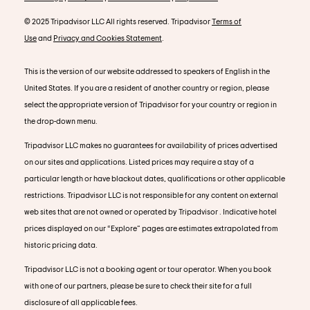
© 2025 Tripadvisor LLC All rights reserved. Tripadvisor
Terms of
Use
and
Privacy and Cookies Statement
.
This is the version of our website addressed to speakers of English in the
United States. If you are a resident of another country or region, please
select the appropriate version of Tripadvisor for your country or region in
the drop-down menu.
Tripadvisor LLC makes no guarantees for availability of prices advertised
on our sites and applications. Listed prices may require a stay of a
particular length or have blackout dates, qualifications or other applicable
restrictions. Tripadvisor LLC is not responsible for any content on external
web sites that are not owned or operated by Tripadvisor . Indicative hotel
prices displayed on our “Explore” pages are estimates extrapolated from
historic pricing data.
Tripadvisor LLC is not a booking agent or tour operator. When you book
with one of our partners, please be sure to check their site for a full
disclosure of all applicable fees.