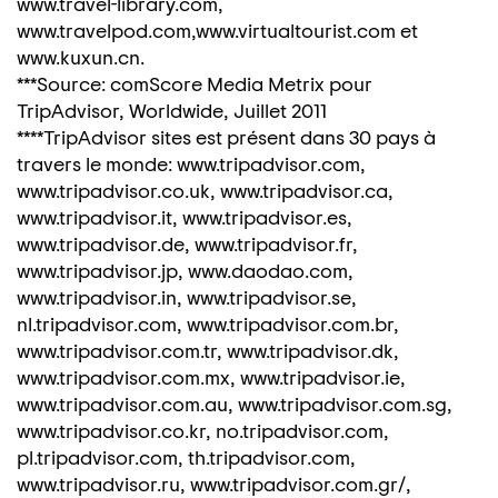
www.travel-library.com,
www.travelpod.com,www.virtualtourist.com et
www.kuxun.cn.
***Source: comScore Media Metrix pour
TripAdvisor, Worldwide, Juillet 2011
****TripAdvisor sites est présent dans 30 pays à
travers le monde: www.tripadvisor.com,
www.tripadvisor.co.uk, www.tripadvisor.ca,
www.tripadvisor.it, www.tripadvisor.es,
www.tripadvisor.de, www.tripadvisor.fr,
www.tripadvisor.jp, www.daodao.com,
www.tripadvisor.in, www.tripadvisor.se,
nl.tripadvisor.com, www.tripadvisor.com.br,
www.tripadvisor.com.tr, www.tripadvisor.dk,
www.tripadvisor.com.mx, www.tripadvisor.ie,
www.tripadvisor.com.au, www.tripadvisor.com.sg,
www.tripadvisor.co.kr, no.tripadvisor.com,
pl.tripadvisor.com, th.tripadvisor.com,
www.tripadvisor.ru, www.tripadvisor.com.gr/,