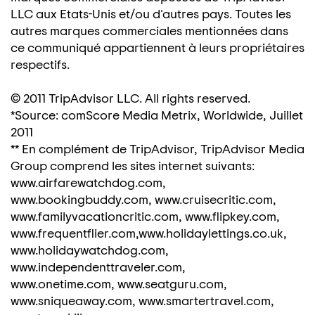
LLC aux Etats-Unis et/ou d'autres pays. Toutes les
autres marques commerciales mentionnées dans
ce communiqué appartiennent à leurs propriétaires
respectifs.
© 2011 TripAdvisor LLC. All rights reserved.
*Source: comScore Media Metrix, Worldwide, Juillet
2011
** En complément de TripAdvisor, TripAdvisor Media
Group comprend les sites internet suivants:
www.airfarewatchdog.com,
www.bookingbuddy.com, www.cruisecritic.com,
www.familyvacationcritic.com, www.flipkey.com,
www.frequentflier.com,www.holidaylettings.co.uk,
www.holidaywatchdog.com,
www.independenttraveler.com,
www.onetime.com, www.seatguru.com,
www.sniqueaway.com, www.smartertravel.com,