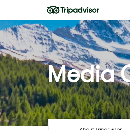
Media 
About Tripadvisor