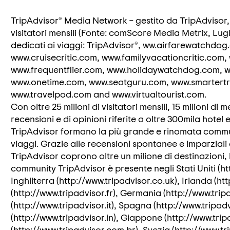
TripAdvisor® Media Network – gestito da TripAdvisor, L
visitatori mensili (Fonte: comScore Media Metrix, Lug
dedicati ai viaggi: TripAdvisor®, ww.airfarewatchd
www.cruisecritic.com, www.familyvacationcritic.com,
www.frequentflier.com, www.holidaywatchdog.com, 
www.onetime.com, www.seatguru.com, www.smartertra
www.travelpod.com and www.virtualtourist.com.
Con oltre 25 milioni di visitatori mensili, 15 milioni di m
recensioni e di opinioni riferite a oltre 300mila hotel e
TripAdvisor formano la più grande e rinomata commu
viaggi. Grazie alle recensioni spontanee e imparziali d
TripAdvisor coprono oltre un milione di destinazioni, h
community TripAdvisor è presente negli Stati Uniti (ht
Inghilterra (http://www.tripadvisor.co.uk), Irlanda (ht
(http://www.tripadvisor.fr), Germania (http://www.tripa
(http://www.tripadvisor.it), Spagna (http://www.tripadv
(http://www.tripadvisor.in), Giappone (http://www.tripa
(http://www.tripadvisor.com.br), Svezia (http://www.tr