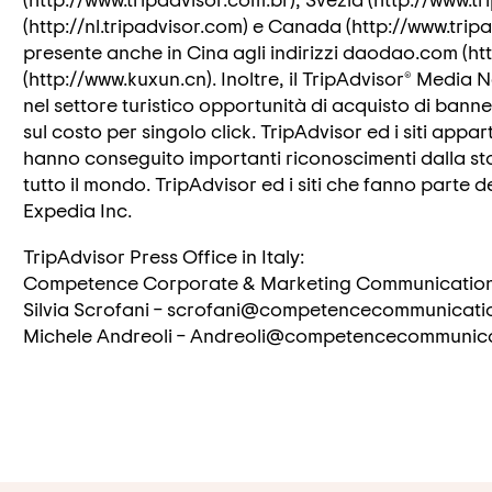
(http://nl.tripadvisor.com) e Canada (http://www.tripa
presente anche in Cina agli indirizzi daodao.com (
(http://www.kuxun.cn). Inoltre, il TripAdvisor® Media
nel settore turistico opportunità di acquisto di ban
sul costo per singolo click. TripAdvisor ed i siti app
hanno conseguito importanti riconoscimenti dalla st
tutto il mondo. TripAdvisor ed i siti che fanno part
Expedia Inc.
TripAdvisor Press Office in Italy:
Competence Corporate & Marketing Communicatio
Silvia Scrofani – scrofani@competencecommunicat
Michele Andreoli – Andreoli@competencecommunic