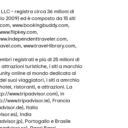
LC – registra circa 36 milioni di
lio 2009) ed è composto da 15 siti
og.com, www.bookingbuddy.com,
 www.flipkey.com,
www.independenttraveler.com,
vel.com, www.travel-library.com,
embri registrati e più di 25 milioni di
 attrazioni turistiche, i siti a marchio
nity online al mondo dedicata ai
ei suoi viaggiatori, i siti a amrchio
otel, ristoranti, e attrazioni. La
tp://www.tripadvisor.com), in
tp://www.tripadvisor.ie), Francia
dvisor.de), Italia
isor.es), India
dvisor.jp), Portogallo e Brasile
ipadvisor.se), Paesi Bassi