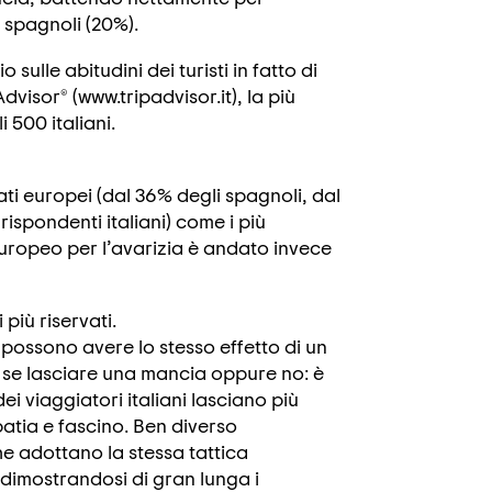
li spagnoli (20%).
ulle abitudini dei turisti in fatto di
visor® (www.tripadvisor.it), la più
 500 italiani.
tati europei (dal 36% degli spagnoli, dal
rispondenti italiani) come i più
uropeo per l’avarizia è andato invece
i più riservati.
 possono avere lo stesso effetto di un
e se lasciare una mancia oppure no: è
i viaggiatori italiani lasciano più
atia e fascino. Ben diverso
che adottano la stessa tattica
, dimostrandosi di gran lunga i