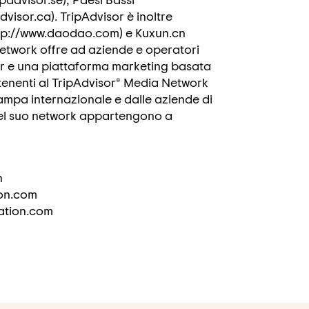
dvisor.ca). TripAdvisor è inoltre
http://www.daodao.com) e Kuxun.cn
 Network offre ad aziende e operatori
ner e una piattaforma marketing basata
artenenti al TripAdvisor® Media Network
ampa internazionale e dalle aziende di
e del suo network appartengono a
n
ion.com
ation.com