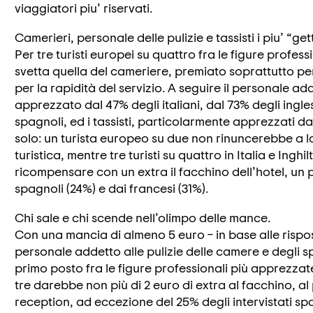
viaggiatori piu’ riservati.
Camerieri, personale delle pulizie e tassisti i piu’ “ge
Per tre turisti europei su quattro fra le figure profes
svetta quella del cameriere, premiato soprattutto per 
per la rapidità del servizio. A seguire il personale adde
apprezzato dal 47% degli italiani, dal 73% degli ingle
spagnoli, ed i tassisti, particolarmente apprezzati dag
solo: un turista europeo su due non rinuncerebbe a 
turistica, mentre tre turisti su quattro in Italia e Ing
ricompensare con un extra il facchino dell’hotel, un
spagnoli (24%) e dai francesi (31%).
Chi sale e chi scende nell’olimpo delle mance.
Con una mancia di almeno 5 euro – in base alle rispos
personale addetto alle pulizie delle camere e degli sp
primo posto fra le figure professionali più apprezzat
tre darebbe non più di 2 euro di extra al facchino, al
reception, ad eccezione del 25% degli intervistati sp