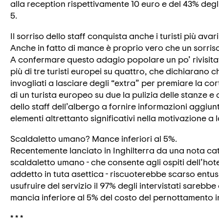
alla reception rispettivamente 10 euro e del 43% degl
5.
Il sorriso dello staff conquista anche i turisti più avari
Anche in fatto di mance è proprio vero che un sorriso 
A confermare questo adagio popolare un po’ rivisitat
più di tre turisti europei su quattro, che dichiarano 
invogliati a lasciare degli “extra” per premiare la cor
di un turista europeo su due la pulizia delle stanze e 
dello staff dell’albergo a fornire informazioni aggiunt
elementi altrettanto significativi nella motivazione a
Scaldaletto umano? Mance inferiori al 5%.
Recentemente lanciato in Inghilterra da una nota cate
scaldaletto umano - che consente agli ospiti dell’hotel
addetto in tuta asettica - riscuoterebbe scarso entusia
usufruire del servizio il 97% degli intervistati sare
mancia inferiore al 5% del costo del pernottamento in
* * *