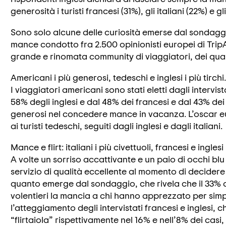
generosità i turisti francesi (31%), gli italiani (22%) e g
Sono solo alcune delle curiosità emerse dal sondaggio s
mance condotto fra 2.500 opinionisti europei di TripAd
grande e rinomata community di viaggiatori, dei quali
Americani i più generosi, tedeschi e inglesi i più tirchi.
I viaggiatori americani sono stati eletti dagli intervis
58% degli inglesi e dal 48% dei francesi e dal 43% dei 
generosi nel concedere mance in vacanza. L’oscar e
ai turisti tedeschi, seguiti dagli inglesi e dagli italiani.
Mance e flirt: italiani i più civettuoli, francesi e inglesi 
A volte un sorriso accattivante e un paio di occhi blu
servizio di qualità eccellente al momento di decider
quanto emerge dal sondaggio, che rivela che il 33% de
volentieri la mancia a chi hanno apprezzato per simp
l’atteggiamento degli intervistati francesi e inglesi, 
“flirtaiola” rispettivamente nel 16% e nell’8% dei casi