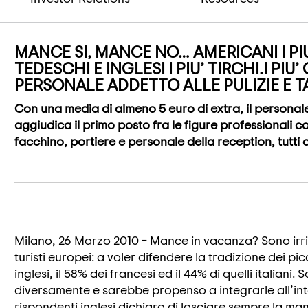
MANCE SI, MANCE NO… AMERICANI I PI
TEDESCHI E INGLESI I PIU’ TIRCHI.I PIU
PERSONALE ADDETTO ALLE PULIZIE E TA
Con una media di almeno 5 euro di extra, il personale 
aggiudica il primo posto fra le figure professionali c
facchino, portiere e personale della reception, tutt
Milano, 26 Marzo 2010 – Mance in vacanza? Sono irri
turisti europei: a voler difendere la tradizione dei picc
inglesi, il 58% dei francesi ed il 44% di quelli italiani.
diversamente e sarebbe propenso a integrarle all’int
rispondenti inglesi dichiara di lasciare sempre la m