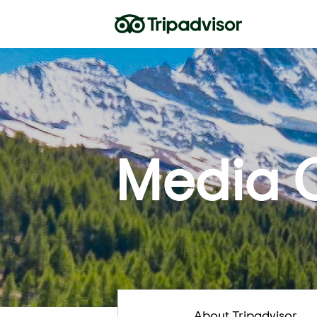
Media 
About Tripadvisor