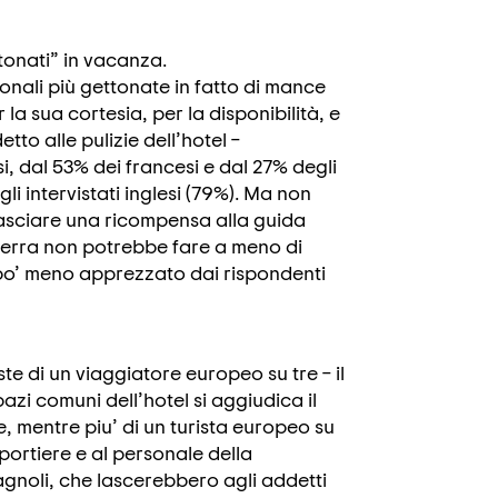
ttonati” in vacanza.
sionali più gettonate in fatto di mance
la sua cortesia, per la disponibilità, e
tto alle pulizie dell’hotel –
si, dal 53% dei francesi e dal 27% degli
li intervistati inglesi (79%). Ma non
lasciare una ricompensa alla guida
hilterra non potrebbe fare a meno di
 po’ meno apprezzato dai rispondenti
te di un viaggiatore europeo su tre – il
azi comuni dell’hotel si aggiudica il
e, mentre piu’ di un turista europeo su
 portiere e al personale della
agnoli, che lascerebbero agli addetti