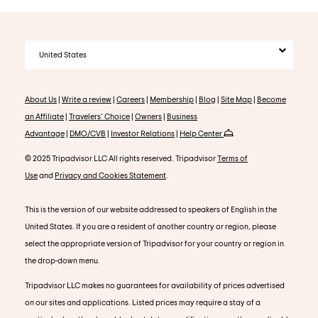
United States
About Us
|
Write a review
|
Careers
|
Membership
|
Blog
|
Site Map
|
Become
an Affiliate
|
Travelers' Choice
|
Owners
|
Business
Advantage
|
DMO/CVB
|
Investor Relations
|
Help Center
© 2025 Tripadvisor LLC All rights reserved. Tripadvisor
Terms of
Use
and
Privacy and Cookies Statement
.
This is the version of our website addressed to speakers of English in the
United States. If you are a resident of another country or region, please
select the appropriate version of Tripadvisor for your country or region in
the drop-down menu.
Tripadvisor LLC makes no guarantees for availability of prices advertised
on our sites and applications. Listed prices may require a stay of a