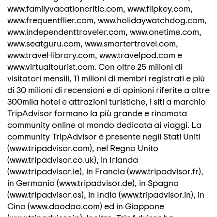
www.familyvacationcritic.com, www.flipkey.com,
www.frequentflier.com, www.holidaywatchdog.com,
www.independenttraveler.com, www.onetime.com,
www.seatguru.com, www.smartertravel.com,
www.travel-library.com, www.travelpod.com e
www.virtualtourist.com. Con oltre 25 milioni di
visitatori mensili, 11 milioni di membri registrati e più
di 30 milioni di recensioni e di opinioni riferite a oltre
300mila hotel e attrazioni turistiche, i siti a marchio
TripAdvisor formano la più grande e rinomata
community online al mondo dedicata ai viaggi. La
community TripAdvisor è presente negli Stati Uniti
(www.tripadvisor.com), nel Regno Unito
(www.tripadvisor.co.uk), in Irlanda
(www.tripadvisor.ie), in Francia (www.tripadvisor.fr),
in Germania (www.tripadvisor.de), in Spagna
(www.tripadvisor.es), in India (www.tripadvisor.in), in
Cina (www.daodao.com) ed in Giappone