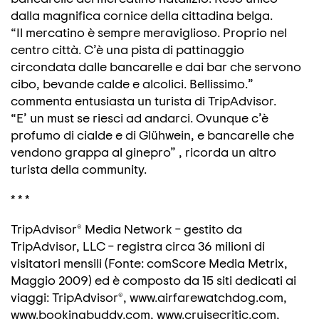
dalla magnifica cornice della cittadina belga.
“Il mercatino è sempre meraviglioso. Proprio nel
centro città. C’è una pista di pattinaggio
circondata dalle bancarelle e dai bar che servono
cibo, bevande calde e alcolici. Bellissimo.”
commenta entusiasta un turista di TripAdvisor.
“E’ un must se riesci ad andarci. Ovunque c’è
profumo di cialde e di Glühwein, e bancarelle che
vendono grappa al ginepro” , ricorda un altro
turista della community.
* * *
TripAdvisor® Media Network – gestito da
TripAdvisor, LLC – registra circa 36 milioni di
visitatori mensili (Fonte: comScore Media Metrix,
Maggio 2009) ed è composto da 15 siti dedicati ai
viaggi: TripAdvisor®, www.airfarewatchdog.com,
www.bookingbuddy.com, www.cruisecritic.com,