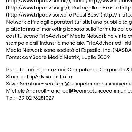
(http://www.tripadvisor.es/), India (http://www.tripadv
(http://www.tripadvisor.jp/), Portogallo e Brasile (htt
(http://www.tripadvisor.se) e Paesi Bassi (http://nl.tr
Network offre agli operatori turistici una pubblicità
piattaforma di marketing basata sulla formula del cost
costituiscono TripAdvisor® Media Network ha vinto ce
stampa e dall’industria mondiale. TripAdvisor ed i siti
Media Network sono società di Expedia, Inc. (NASDA
Fonte: comScore Media Metrix, Luglio 2009
Per ulteriori informazioni: Competence Corporate &
Stampa TripAdvisor in Italia
Silvia Scrofani – scrofani@competencecommunicat
Michele Andreoli – andreoli@competencecommunic
Tel: +39 02 76281027