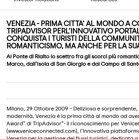
VENEZIA - PRIMA CITTA’ AL MONDO A C
TRIPADVISOR PERL’INNOVATIVO PORTA
CONQUISTA I TURISTI DELLA COMMUNIT
ROMANTICISMO, MA ANCHE PER LA SUA 
Al Ponte di Rialto lo scettro fra gli scorci più romant
Marco, dall’Isola di San Giorgio e dal Campo di San
Milano, 29 Ottobre 2009 – Deliziosa e sorprendente,
modernità, Venezia è la prima città al mondo ad aver
Award” di TripAdvisor”- il riconoscimento per Veni
(www.veniceconnected.com), l’innovativa piattafor
Venezia per la gestione dei flussi turistici, dedicata a