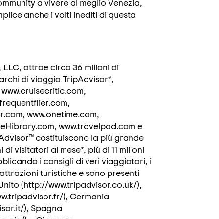
community a vivere al meglio Venezia,
ice anche i volti inediti di questa
LLC, attrae circa 36 milioni di
marchi di viaggio TripAdvisor®,
ww.cruisecritic.com,
frequentflier.com,
r.com, www.onetime.com,
el-library.com, www.travelpod.com e
ipAdvisor™ costituiscono la più grande
i visitatori al mese*, più di 11 milioni
bblicando i consigli di veri viaggiatori, i
attrazioni turistiche e sono presenti
Unito (http://www.tripadvisor.co.uk/),
ww.tripadvisor.fr/), Germania
isor.it/), Spagna