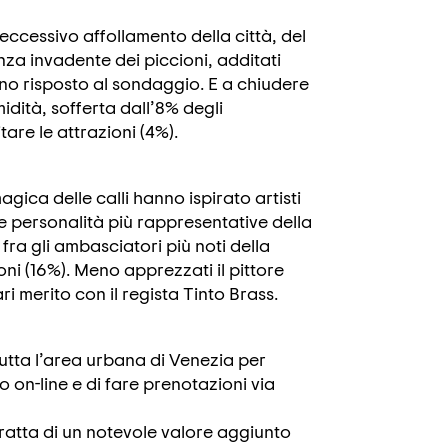
eccessivo affollamento della città, del
enza invadente dei piccioni, additati
nno risposto al sondaggio. E a chiudere
idità, sofferta dall’8% degli
tare le attrazioni (4%).
magica delle calli hanno ispirato artisti
le personalità più rappresentative della
ra gli ambasciatori più noti della
ni (16%). Meno apprezzati il pittore
ari merito con il regista Tinto Brass.
tutta l’area urbana di Venezia per
io on-line e di fare prenotazioni via
tratta di un notevole valore aggiunto