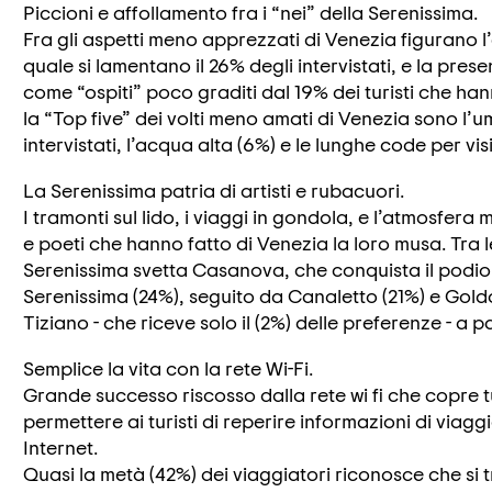
Piccioni e affollamento fra i “nei” della Serenissima.
Fra gli aspetti meno apprezzati di Venezia figurano l’
quale si lamentano il 26% degli intervistati, e la pres
come “ospiti” poco graditi dal 19% dei turisti che ha
la “Top five” dei volti meno amati di Venezia sono l’um
intervistati, l’acqua alta (6%) e le lunghe code per visi
La Serenissima patria di artisti e rubacuori.
I tramonti sul lido, i viaggi in gondola, e l’atmosfera 
e poeti che hanno fatto di Venezia la loro musa. Tra 
Serenissima svetta Casanova, che conquista il podio f
Serenissima (24%), seguito da Canaletto (21%) e Goldo
Tiziano - che riceve solo il (2%) delle preferenze - a p
Semplice la vita con la rete Wi-Fi.
Grande successo riscosso dalla rete wi fi che copre 
permettere ai turisti di reperire informazioni di viagg
Internet.
Quasi la metà (42%) dei viaggiatori riconosce che si 