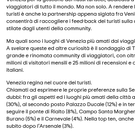
viaggiatori di tutto il mondo. Ma non solo. A rendere 
turisti è anche la partnership appena siglata fra Ve
consentirà di raccogliere i feed-back dei turisti sulla
stilate dagli utenti della community.
Ma quali sono i luoghi di Venezia più amati dai viaggia
A svelare queste ed altre curiosità è il sondaggio di Tr
grande e rinomata community di viaggiatori, con oltre 11
milioni di visitatori mensili e 25 milioni di recensioni 
italiani.
Venezia regina nel cuore dei turisti.
Chiamati ad esprimere le proprie preferenze sulla Se
dubbi: fra gli aspetti ed i luoghi più amati della cit
(30%), al secondo posto Palazzo Ducale (12%) e in te
seguire il ponte di Rialto (8%), Campo Santa Margherit
Burano (5%) e il Carnevale (4%). Nella top ten, anche
subito dopo l’Arsenale (3%).