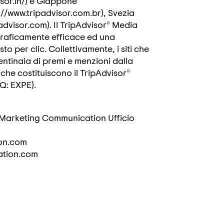
isor.in/) e Giappone
p://www.tripadvisor.com.br), Svezia
ipadvisor.com). Il TripAdvisor® Media
 graficamente efficace ed una
o per clic. Collettivamente, i siti che
ntinaia di premi e menzioni dalla
 che costituiscono il TripAdvisor®
Q: EXPE).
 Marketing Communication Ufficio
ion.com
ation.com