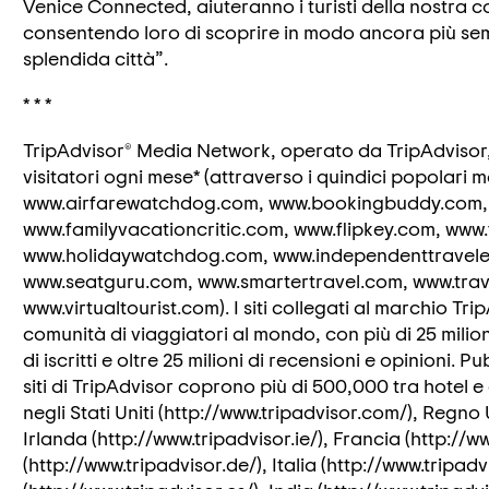
Venice Connected, aiuteranno i turisti della nostra 
consentendo loro di scoprire in modo ancora più sempl
splendida città”.
* * *
TripAdvisor® Media Network, operato da TripAdvisor, 
visitatori ogni mese* (attraverso i quindici popolari 
www.airfarewatchdog.com, www.bookingbuddy.com, w
www.familyvacationcritic.com, www.flipkey.com, www.
www.holidaywatchdog.com, www.independenttravele
www.seatguru.com, www.smartertravel.com, www.trav
www.virtualtourist.com). I siti collegati al marchio Tr
comunità di viaggiatori al mondo, con più di 25 milioni d
di iscritti e oltre 25 milioni di recensioni e opinioni. Pu
siti di TripAdvisor coprono più di 500,000 tra hotel e 
negli Stati Uniti (http://www.tripadvisor.com/), Regno 
Irlanda (http://www.tripadvisor.ie/), Francia (http://w
(http://www.tripadvisor.de/), Italia (http://www.tripadv