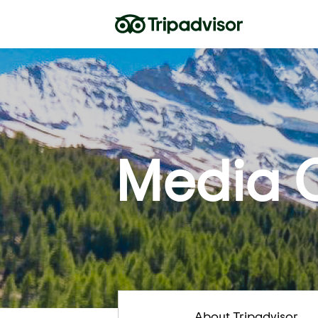
Media 
About Tripadvisor