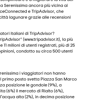
la Serenissima ancora più vicina ai
niceConnected e TripAdvisor, che
 città lagunare grazie alle recensioni
tori italiani di TripAdvisor?
ipAdvisor® (www.tripadvisor.it), la più
 milioni di utenti registrati, più di 25
e opinioni, condotto su circa 500 utenti
renissima i viaggiatori non hanno
tà al primo posto svetta Piazza San Marco
rza posizione le gondole (9%), a
a (6%) il mercato di Rialto (6%),
 l’acqua alta (2%), in decima posizione