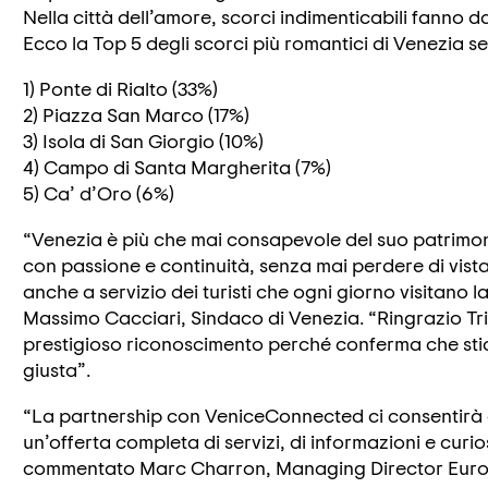
Nella città dell’amore, scorci indimenticabili fanno da 
Ecco la Top 5 degli scorci più romantici di Venezia se
1) Ponte di Rialto (33%)
2) Piazza San Marco (17%)
3) Isola di San Giorgio (10%)
4) Campo di Santa Margherita (7%)
5) Ca’ d’Oro (6%)
“Venezia è più che mai consapevole del suo patrimonio
con passione e continuità, senza mai perdere di vista
anche a servizio dei turisti che ogni giorno visitano 
Massimo Cacciari, Sindaco di Venezia. “Ringrazio T
prestigioso riconoscimento perché conferma che st
giusta”.
“La partnership con VeniceConnected ci consentirà di 
un’offerta completa di servizi, di informazioni e curios
commentato Marc Charron, Managing Director Europe d