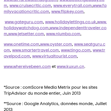
m
,
www.cruisecritic.com
,
www.everytrail.com
,
www.fa
milyvacationcritic.com
,
www.flipkey.com
,
www.gateguru.com
,
www.holidaylettings.co.uk
,
www.
holidaywatchdog.com
,
www.independenttraveler.co
m
,
www.jetsetter.com
,
www.niumba.com
,
www.onetime.com
,
www.oyster.com
,
www.seatguru.c
om
,
www.smartertravel.com
,
www.tingo.com
,
www.tr
avelpod.com
,
www.virtualtourist.com
,
www.whereivebeen.com
et
www.kuxun.cn
.
*Source : comScore Media Metrix pour les sites
TripAdvisor du monde entier, Juin 2013
**Source : Google Analytics, données monde, Juillet
2013