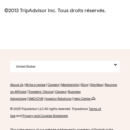
©2013 TripAdvisor Inc. Tous droits réservés.
United States
About Us
|
Write a review
|
Careers
|
Membership
|
Blog
|
Site Map
|
Become
an Affiliate
|
Travelers' Choice
|
Owners
|
Business
Advantage
|
DMO/CVB
|
Investor Relations
|
Help Center
© 2025 Tripadvisor LLC All rights reserved. Tripadvisor
Terms of
Use
and
Privacy and Cookies Statement
.
This is the version of our website addressed to speakers of English in the