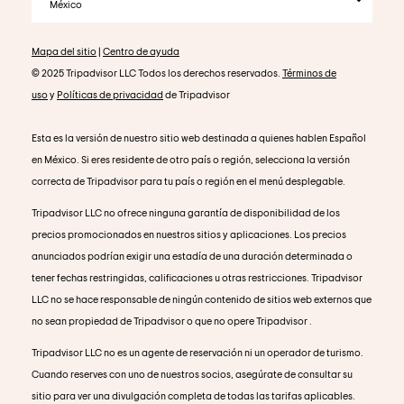
México
Mapa del sitio
|
Centro de ayuda
© 2025 Tripadvisor LLC Todos los derechos reservados.
Términos de
uso
y
Políticas de privacidad
de Tripadvisor
Esta es la versión de nuestro sitio web destinada a quienes hablen Español
en México. Si eres residente de otro país o región, selecciona la versión
correcta de Tripadvisor para tu país o región en el menú desplegable.
Tripadvisor LLC no ofrece ninguna garantía de disponibilidad de los
precios promocionados en nuestros sitios y aplicaciones. Los precios
anunciados podrían exigir una estadía de una duración determinada o
tener fechas restringidas, calificaciones u otras restricciones. Tripadvisor
LLC no se hace responsable de ningún contenido de sitios web externos que
no sean propiedad de Tripadvisor o que no opere Tripadvisor .
Tripadvisor LLC no es un agente de reservación ni un operador de turismo.
Cuando reserves con uno de nuestros socios, asegúrate de consultar su
sitio para ver una divulgación completa de todas las tarifas aplicables.