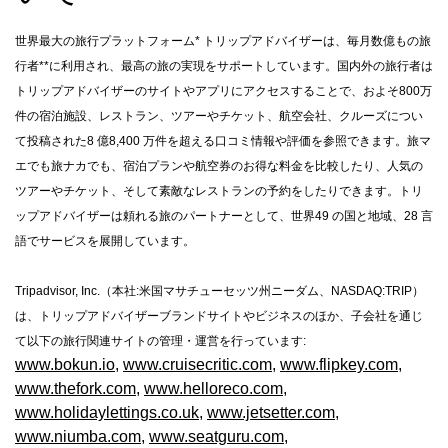
世界最大の旅行プラットフォーム
*
トリップアドバイザーは、毎月数億もの旅
行者
**
に利用され、最高の旅の実現をサポートしています。国内外の旅行者は
トリップアドバイザーのサイトやアプリにアクセスすることで、およそ
800
万
件の宿泊施設、レストラン、ツアーやチケット、航空会社、クルーズについ
て投稿された
8
億
8,400
万件を超える口コミ情報や評価を参照できます。旅マ
エでも旅ナカでも、宿泊プランや航空券のお得な料金を比較したり、人気の
ツアーやチケット、そして素敵なレストランの予約をしたりできます。トリ
ップアドバイザーは頼れる旅のパートナーとして、世界
49
の国と地域、
28
言
語でサービスを展開しています。
Tripadvisor, Inc.
（本社
:
米国マサチューセッツ州ニーダム、
NASDAQ:TRIP
）
は、トリップアドバイザーブランドサイトやビジネスのほか、子会社を通じ
て以下の旅行関連サイトの管理・運営を行っています
:
www.bokun.io
,
www.cruisecritic.com
,
www.flipkey.com
,
www.thefork.com
,
www.helloreco.com
,
www.holidaylettings.co.uk
,
www.jetsetter.com
,
www.niumba.com
,
www.seatguru.com
,