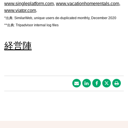
www.singleplatform.com
,
www.vacationhomerentals.com
,
www.viator.com
.
*
出典
: SimilarWeb, unique users de-duplicated monthly, December 2020
**
出典
: Tripadvisor internal log files
経営陣