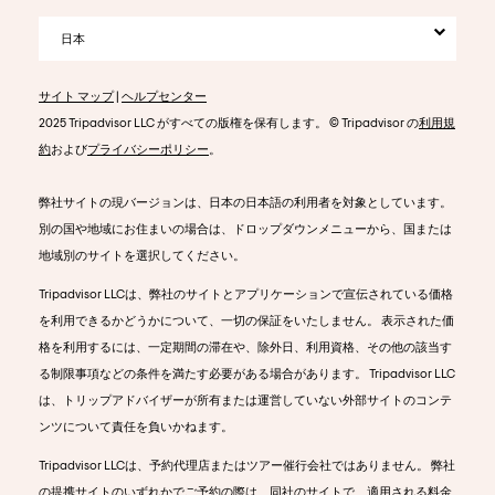
日本
サイト マップ
|
ヘルプセンター
2025 Tripadvisor LLC がすべての版権を保有します。 © Tripadvisor の
利用規
約
および
プライバシーポリシー
。
弊社サイトの現バージョンは、日本の日本語の利用者を対象としています。
別の国や地域にお住まいの場合は、ドロップダウンメニューから、国または
地域別のサイトを選択してください。
Tripadvisor LLCは、弊社のサイトとアプリケーションで宣伝されている価格
を利用できるかどうかについて、一切の保証をいたしません。 表示された価
格を利用するには、一定期間の滞在や、除外日、利用資格、その他の該当す
る制限事項などの条件を満たす必要がある場合があります。 Tripadvisor LLC
は、トリップアドバイザーが所有または運営していない外部サイトのコンテ
ンツについて責任を負いかねます。
Tripadvisor LLCは、予約代理店またはツアー催行会社ではありません。 弊社
の提携サイトのいずれかでご予約の際は、同社のサイトで、適用される料金