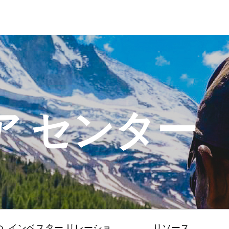
ア センター
つ
インベスター リレーショ
リソース