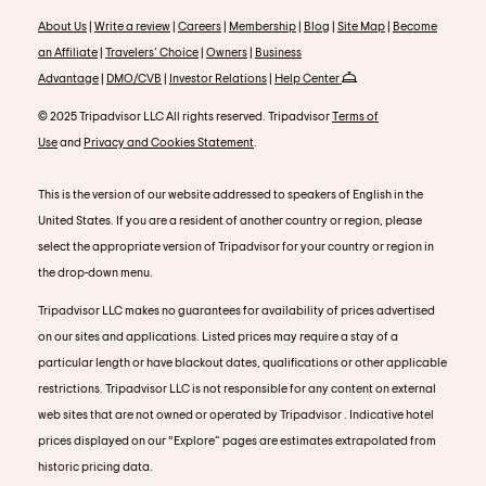
About Us
|
Write a review
|
Careers
|
Membership
|
Blog
|
Site Map
|
Become
an Affiliate
|
Travelers' Choice
|
Owners
|
Business
Advantage
|
DMO/CVB
|
Investor Relations
|
Help Center
© 2025 Tripadvisor LLC All rights reserved. Tripadvisor
Terms of
Use
and
Privacy and Cookies Statement
.
This is the version of our website addressed to speakers of English in the
United States. If you are a resident of another country or region, please
select the appropriate version of Tripadvisor for your country or region in
the drop-down menu.
Tripadvisor LLC makes no guarantees for availability of prices advertised
on our sites and applications. Listed prices may require a stay of a
particular length or have blackout dates, qualifications or other applicable
restrictions. Tripadvisor LLC is not responsible for any content on external
web sites that are not owned or operated by Tripadvisor . Indicative hotel
prices displayed on our “Explore” pages are estimates extrapolated from
historic pricing data.