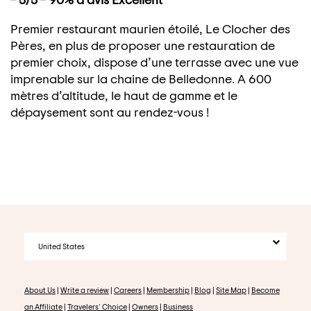
Premier restaurant maurien étoilé, Le Clocher des
Pères, en plus de proposer une restauration de
premier choix, dispose d’une terrasse avec une vue
imprenable sur la chaine de Belledonne. A 600
mètres d’altitude, le haut de gamme et le
dépaysement sont au rendez-vous !
United States
About Us
|
Write a review
|
Careers
|
Membership
|
Blog
|
Site Map
|
Become
an Affiliate
|
Travelers' Choice
|
Owners
|
Business