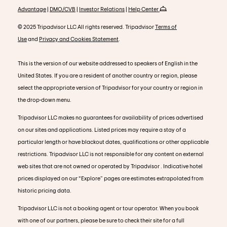
Advantage
|
DMO/CVB
|
Investor Relations
|
Help Center
© 2025 Tripadvisor LLC All rights reserved. Tripadvisor
Terms of
Use
and
Privacy and Cookies Statement
.
This is the version of our website addressed to speakers of English in the
United States. If you are a resident of another country or region, please
select the appropriate version of Tripadvisor for your country or region in
the drop-down menu.
Tripadvisor LLC makes no guarantees for availability of prices advertised
on our sites and applications. Listed prices may require a stay of a
particular length or have blackout dates, qualifications or other applicable
restrictions. Tripadvisor LLC is not responsible for any content on external
web sites that are not owned or operated by Tripadvisor . Indicative hotel
prices displayed on our “Explore” pages are estimates extrapolated from
historic pricing data.
Tripadvisor LLC is not a booking agent or tour operator. When you book
with one of our partners, please be sure to check their site for a full