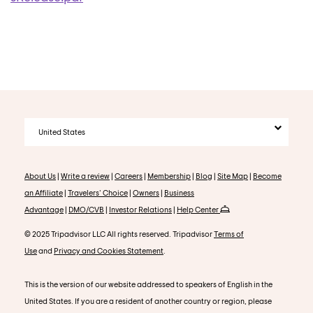
United States
About Us
|
Write a review
|
Careers
|
Membership
|
Blog
|
Site Map
|
Become
an Affiliate
|
Travelers' Choice
|
Owners
|
Business
Advantage
|
DMO/CVB
|
Investor Relations
|
Help Center
© 2025 Tripadvisor LLC All rights reserved. Tripadvisor
Terms of
Use
and
Privacy and Cookies Statement
.
This is the version of our website addressed to speakers of English in the
United States. If you are a resident of another country or region, please