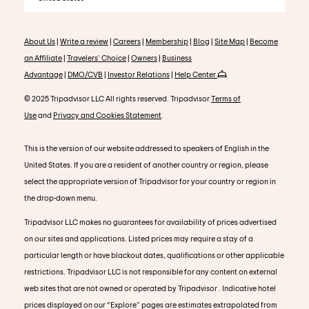
About Us
|
Write a review
|
Careers
|
Membership
|
Blog
|
Site Map
|
Become
an Affiliate
|
Travelers' Choice
|
Owners
|
Business
Advantage
|
DMO/CVB
|
Investor Relations
|
Help Center
© 2025 Tripadvisor LLC All rights reserved. Tripadvisor
Terms of
Use
and
Privacy and Cookies Statement
.
This is the version of our website addressed to speakers of English in the
United States. If you are a resident of another country or region, please
select the appropriate version of Tripadvisor for your country or region in
the drop-down menu.
Tripadvisor LLC makes no guarantees for availability of prices advertised
on our sites and applications. Listed prices may require a stay of a
particular length or have blackout dates, qualifications or other applicable
restrictions. Tripadvisor LLC is not responsible for any content on external
web sites that are not owned or operated by Tripadvisor . Indicative hotel
prices displayed on our “Explore” pages are estimates extrapolated from