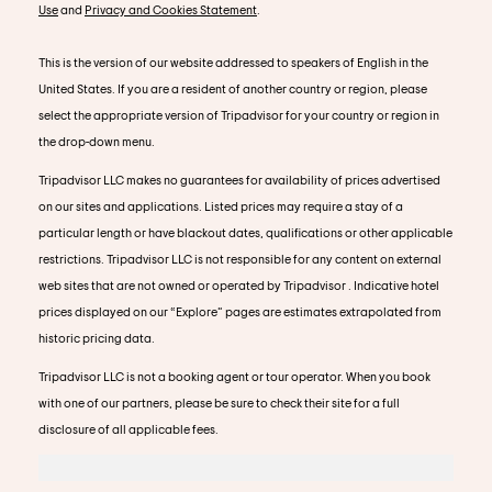
Use
and
Privacy and Cookies Statement
.
This is the version of our website addressed to speakers of English in the
United States. If you are a resident of another country or region, please
select the appropriate version of Tripadvisor for your country or region in
the drop-down menu.
Tripadvisor LLC makes no guarantees for availability of prices advertised
on our sites and applications. Listed prices may require a stay of a
particular length or have blackout dates, qualifications or other applicable
restrictions. Tripadvisor LLC is not responsible for any content on external
web sites that are not owned or operated by Tripadvisor . Indicative hotel
prices displayed on our “Explore” pages are estimates extrapolated from
historic pricing data.
Tripadvisor LLC is not a booking agent or tour operator. When you book
with one of our partners, please be sure to check their site for a full
disclosure of all applicable fees.