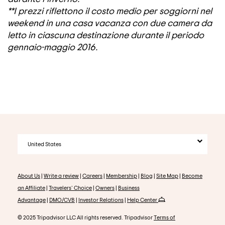
**I prezzi riflettono il costo medio per soggiorni nel
weekend in una casa vacanza con due camera da
letto in ciascuna destinazione durante il periodo
gennaio-maggio 2016.
United States
About Us
|
Write a review
|
Careers
|
Membership
|
Blog
|
Site Map
|
Become
an Affiliate
|
Travelers' Choice
|
Owners
|
Business
Advantage
|
DMO/CVB
|
Investor Relations
|
Help Center
© 2025 Tripadvisor LLC All rights reserved. Tripadvisor
Terms of